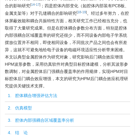
[
14
-
17
]
合的影响研究
；四是腔体内部变化（如腔体内部装有PCB板、
[
18
-
19
]
金属支架等）对于孔缝耦合的影响研究
。经过多年努力，在腔
体屏蔽效能和耦合共振特性方面，相关研究工作已经相当充分，也
取得了大量研究成果。但是在腔体耦合参数分布方面，特别是腔体
内部强耦合区域覆盖率的研究还很少，而不同设备内部电子学系统
摆放位置并不相同，即使相同设备，不同批次产品之间也会有所差
异，这就不可避免地给电子设备的电磁环境适应性分析带来困难。
本文以典型金属腔体作为研究对象，研究影响后门耦合效应增强
HPM波形参数，采用仿真软件对典型目标腔体建模，分析其波形参
数调制，对金属腔体后门强耦合覆盖率的作用规律，实现HPM对目
标腔体后门耦合效应增强，本文的研究为HPM后门耦合效应机理研
究提供关键技术支撑。
1. 腔体耦合增强评估方法
2. 仿真模型
3. 腔体内部强耦合区域覆盖率分析
4. 结 论