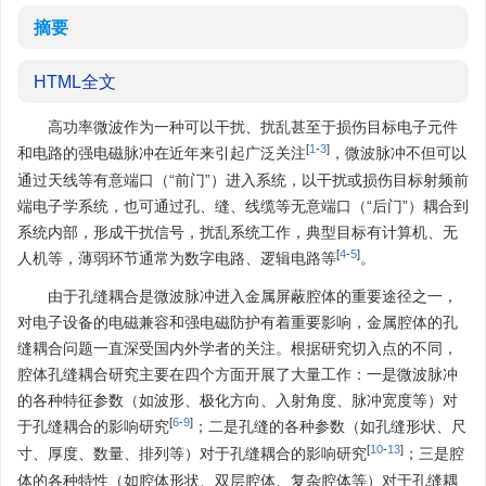
摘要
HTML全文
高功率微波作为一种可以干扰、扰乱甚至于损伤目标电子元件
[
1
-
3
]
和电路的强电磁脉冲在近年来引起广泛关注
，微波脉冲不但可以
通过天线等有意端口（“前门”）进入系统，以干扰或损伤目标射频前
端电子学系统，也可通过孔、缝、线缆等无意端口（“后门”）耦合到
系统内部，形成干扰信号，扰乱系统工作，典型目标有计算机、无
[
4
-
5
]
人机等，薄弱环节通常为数字电路、逻辑电路等
。
由于孔缝耦合是微波脉冲进入金属屏蔽腔体的重要途径之一，
对电子设备的电磁兼容和强电磁防护有着重要影响，金属腔体的孔
缝耦合问题一直深受国内外学者的关注。根据研究切入点的不同，
腔体孔缝耦合研究主要在四个方面开展了大量工作：一是微波脉冲
的各种特征参数（如波形、极化方向、入射角度、脉冲宽度等）对
[
6
-
9
]
于孔缝耦合的影响研究
；二是孔缝的各种参数（如孔缝形状、尺
[
10
-
13
]
寸、厚度、数量、排列等）对于孔缝耦合的影响研究
；三是腔
体的各种特性（如腔体形状、双层腔体、复杂腔体等）对于孔缝耦