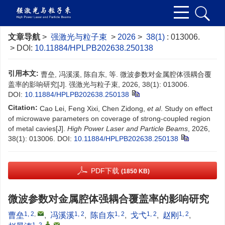
文章导航
>
强激光与粒子束
>
2026
>
38(1)
: 013006.
> DOI:
10.11884/HPLPB202638.250138
引用本文:
曹垒, 冯溪溪, 陈自东, 等. 微波参数对金属腔体强耦合覆
盖率的影响研究[J]. 强激光与粒子束, 2026, 38(1): 013006.
DOI:
10.11884/HPLPB202638.250138
Citation:
Cao Lei, Feng Xixi, Chen Zidong,
et al
. Study on effect
of microwave parameters on coverage of strong-coupled region
of metal cavies[J].
High Power Laser and Particle Beams
, 2026,
38(1): 013006.
DOI:
10.11884/HPLPB202638.250138
PDF下载
(1850 KB)
微波参数对金属腔体强耦合覆盖率的影响研究
1, 2
,
1, 2
1, 2
1, 2
1, 2
曹垒
,
冯溪溪
,
陈自东
,
戈弋
,
赵刚
,
1, 2
,
,