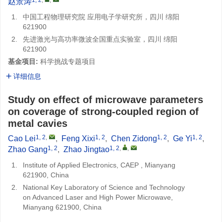
赵景涛
1.
中国工程物理研究院 应用电子学研究所，四川 绵阳
621900
2.
先进激光与高功率微波全国重点实验室，四川 绵阳
621900
基金项目:
科学挑战专题项目
详细信息
Study on effect of microwave parameters
on coverage of strong-coupled region of
metal cavies
1, 2
,
1, 2
1, 2
1, 2
Cao Lei
,
Feng Xixi
,
Chen Zidong
,
Ge Yi
,
1, 2
1, 2
,
,
Zhao Gang
,
Zhao Jingtao
1.
Institute of Applied Electronics, CAEP , Mianyang
621900, China
2.
National Key Laboratory of Science and Technology
on Advanced Laser and High Power Microwave,
Mianyang 621900, China