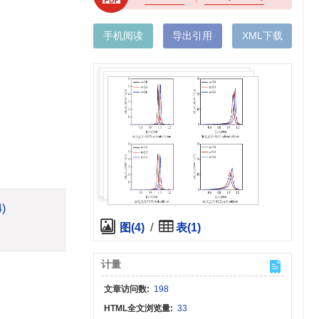
手机阅读
导出引用
XML下载
4)
图(4)
/
表(1)
计量
文章访问数:
198
HTML全文浏览量:
33