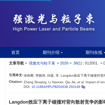
首页
期刊介绍
期刊在线
文章导航
>
强激光与粒子束
>
2026
>
38(1)
: 012001.
> 
引用本文:
张殊卿, 李晓冉, 邱捷, 等. Langdon效应下离子碰撞对背向散射
Citation:
Zhang Shuqing, Li Xiaoran, Qiu Jie,
et al
. Impact of io
DOI:
10.11884/HPLPB202638.250148
Langdon效应下离子碰撞对背向散射竞争的影