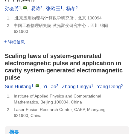
1
,
2
1
2
孙会芳
,
易涛
,
张玲玉
,
杨冬
1.
.北京应用物理与计算数学研究所，北京 100094
2.
中国工程物理研究院 激光聚变研究中心，四川 绵阳
621900
详细信息
Scaling laws of system-generated
electromagnetic pulse and application in
cavity system-generated electromagnetic
pulse
1
,
2
1
2
Sun Huifang
,
Yi Tao
,
Zhang Lingyu
,
Yang Dong
1.
Institute of Applied Physics and Computational
Mathematics, Beijing 100094, China
2.
Laser Fusion Research Center, CAEP, Mianyang
621900, China
摘要