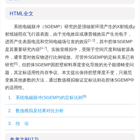
HTML全文
系统电磁脉冲（SGEMP）研究的是强辐射环境产生的X射线或γ
射线辐照在飞行器表面，由于光电效应或康普顿效应产生光电子，
[
1
-
3
]
进而产生表面电流和空间电磁场引发的效应
，其中腔体SGEMP
[
4
-
7
]
是其重要研究内容
。实验室模拟中，受限于空间尺度和辐射源条
件，通常需对效应物进行比例缩放。尽管外SGEMP的定标关系已有
[
8
]
研究
，但腔体SGEMP因腔壁材料厚度变化导致的光子能谱畸变问
题，其定标适用性尚存争议。本文提出保持腔壁厚度不变，只规范
变换其他参数的方法，通过数值模拟验证定标法则在腔体SGEMP中
的适用性。
[
9
]
1. 系统电磁脉冲(SGEMP)的定标法则
2. 数值模拟及结果对比分析
3. 结 论
参考文献
(12)