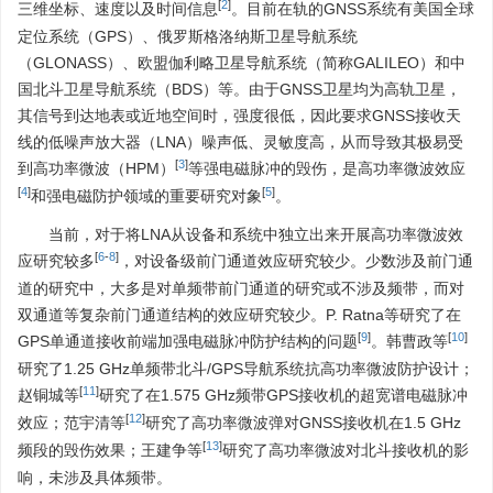
[
2
]
三维坐标、速度以及时间信息
。目前在轨的GNSS系统有美国全球
定位系统（GPS）、俄罗斯格洛纳斯卫星导航系统
（GLONASS）、欧盟伽利略卫星导航系统（简称GALILEO）和中
国北斗卫星导航系统（BDS）等。由于GNSS卫星均为高轨卫星，
其信号到达地表或近地空间时，强度很低，因此要求GNSS接收天
线的低噪声放大器（LNA）噪声低、灵敏度高，从而导致其极易受
[
3
]
到高功率微波（HPM）
等强电磁脉冲的毁伤，是高功率微波效应
[
4
]
[
5
]
和强电磁防护领域的重要研究对象
。
当前，对于将LNA从设备和系统中独立出来开展高功率微波效
[
6
-
8
]
应研究较多
，对设备级前门通道效应研究较少。少数涉及前门通
道的研究中，大多是对单频带前门通道的研究或不涉及频带，而对
双通道等复杂前门通道结构的效应研究较少。P. Ratna等研究了在
[
9
]
[
10
]
GPS单通道接收前端加强电磁脉冲防护结构的问题
。韩曹政等
研究了1.25 GHz单频带北斗/GPS导航系统抗高功率微波防护设计；
[
11
]
赵铜城等
研究了在1.575 GHz频带GPS接收机的超宽谱电磁脉冲
[
12
]
效应；范宇清等
研究了高功率微波弹对GNSS接收机在1.5 GHz
[
13
]
频段的毁伤效果；王建争等
研究了高功率微波对北斗接收机的影
响，未涉及具体频带。