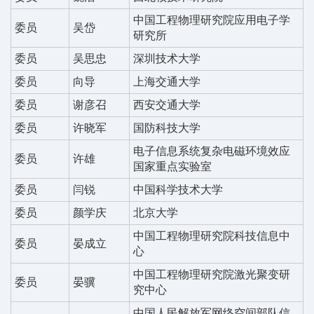
中国工程物理研究院应用电子学
委员
吴岱
研究所
委员
吴思忠
深圳技术大学
委员
向导
上海交通大学
委员
谢彦召
西安交通大学
委员
许晓军
国防科技大学
电子信息系统复杂电磁环境效应
委员
许雄
国家重点实验室
委员
闫锐
中国科学技术大学
委员
颜学庆
北京大学
中国工程物理研究院科技信息中
委员
晏成立
心
中国工程物理研究院激光聚变研
委员
晏骥
究中心
中国人民解放军网络空间部队信