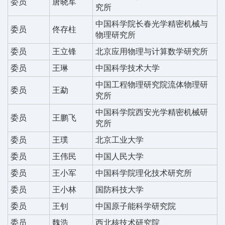
委员
唐晓军
究所
中国科学院长春光学精密机械与
委员
佟存柱
物理研究所
委员
王立锋
北京应用物理与计算数学研究所
委员
王琳
中国科学技术大学
中国工程物理研究院流体物理研
委员
王勐
究所
中国科学院西安光学精密机械研
委员
王鹏飞
究所
委员
王璞
北京工业大学
委员
王伟民
中国人民大学
委员
王小军
中国科学院理化技术研究所
委员
王小林
国防科技大学
委员
王钊
中国原子能科学研究院
委员
魏浩
西北核技术研究院