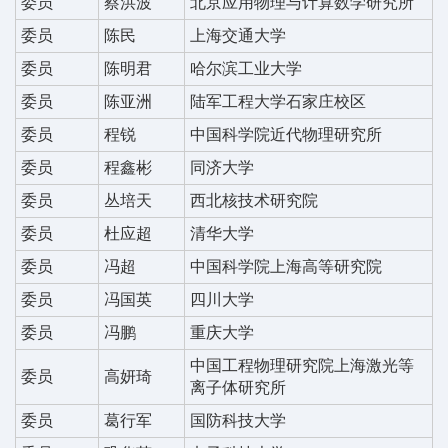
委员
蔡洪波
北京应用物理与计算数学研究所
委员
陈民
上海交通大学
委员
陈明君
哈尔滨工业大学
委员
陈亚洲
陆军工程大学石家庄校区
委员
程锐
中国科学院近代物理研究所
委员
程鑫彬
同济大学
委员
丛培天
西北核技术研究院
委员
杜应超
清华大学
委员
冯超
中国科学院上海高等研究院
委员
冯国英
四川大学
委员
冯鹏
重庆大学
中国工程物理研究院上海激光等
委员
高妍琦
离子体研究所
委员
葛行军
国防科技大学