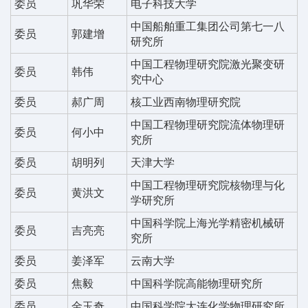
委员
巩华荣
电子科技大学
中国船舶重工集团公司第七一八
委员
郭建增
研究所
中国工程物理研究院激光聚变研
委员
韩伟
究中心
委员
郝广周
核工业西南物理研究院
中国工程物理研究院流体物理研
委员
何小中
究所
委员
胡明列
天津大学
中国工程物理研究院核物理与化
委员
黄洪文
学研究所
中国科学院上海光学精密机械研
委员
吉亮亮
究所
委员
姜泽军
云南大学
委员
焦毅
中国科学院高能物理研究所
委员
金玉奇
中国科学院大连化学物理研究所