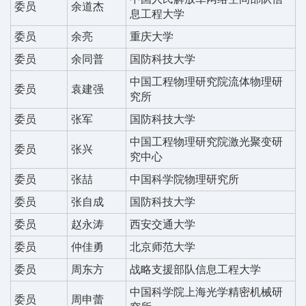
委员
余道杰
息工程大学
委员
余亮
重庆大学
委员
余同普
国防科技大学
中国工程物理研究院流体物理研
委员
袁建强
究所
委员
张军
国防科技大学
中国工程物理研究院激光聚变研
委员
张兴
究中心
委员
张喆
中国科学院物理研究所
委员
张自成
国防科技大学
委员
赵永涛
西安交通大学
委员
仲佳勇
北京师范大学
委员
周东方
战略支援部队信息工程大学
中国科学院上海光学精密机械研
委员
周申蕾