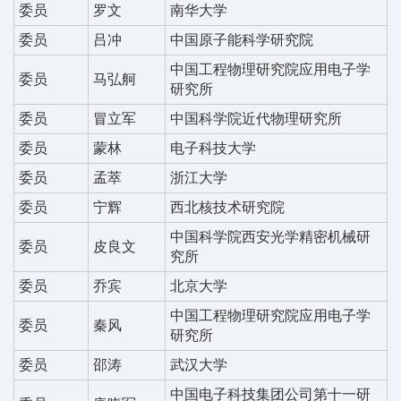
委员
罗文
南华大学
委员
吕冲
中国原子能科学研究院
中国工程物理研究院应用电子学
委员
马弘舸
研究所
委员
冒立军
中国科学院近代物理研究所
委员
蒙林
电子科技大学
委员
孟萃
浙江大学
委员
宁辉
西北核技术研究院
中国科学院西安光学精密机械研
委员
皮良文
究所
委员
乔宾
北京大学
中国工程物理研究院应用电子学
委员
秦风
研究所
委员
邵涛
武汉大学
中国电子科技集团公司第十一研