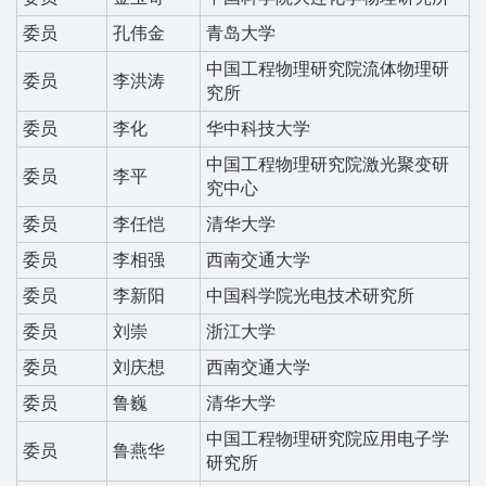
委员
孔伟金
青岛大学
中国工程物理研究院流体物理研
委员
李洪涛
究所
委员
李化
华中科技大学
中国工程物理研究院激光聚变研
委员
李平
究中心
委员
李任恺
清华大学
委员
李相强
西南交通大学
委员
李新阳
中国科学院光电技术研究所
委员
刘崇
浙江大学
委员
刘庆想
西南交通大学
委员
鲁巍
清华大学
中国工程物理研究院应用电子学
委员
鲁燕华
研究所