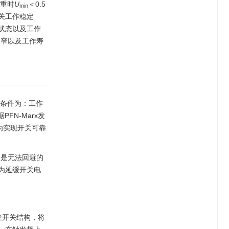
重时
U
＜0.5
min
关工作稳定
状态以及工作
围窄以及工作寿
束条件为：工作
FN-Marx发
为实现开关可靠
终是无法回避的
为延缓开关电
发开关结构，将