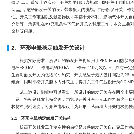
值
U
。重复上述实验，开关均呈现出该规律，即开关工作电压
mean
U
，这给触发开关的设计带来很大的挑战。由于触发开关工作
mean
性、开关工作范围以及触发器设计等都十分不利。影响气体开关自
介质等，为实现在ms充电条件下气体开关的稳定工作，本文主要
命短等问题。
2. 环形电晕稳定触发开关设计
根据实际需求，所设计的触发开关将应用于PFN-Marx型脉冲
电压≥80 kV、工作电流约10 kA、工作寿命10万次以上、具有
生器对触发开关的包络尺寸约束，开关绝缘子最大设计间距为26 m
绝缘，同时平衡开关腔体内外气压，将开关工作气压设计为0.6 M
从上述设计指标中可以看出，所设计的触发开关存在两个主要
问题，特别是触发电极烧蚀，为实现开关具有一定工作寿命这一目
极材料消耗速度，将开关电极设计为环形，从而增大开关电极烧蚀
2.1 环形电晕稳定触发开关结构
提高开关触发工作稳定性的前提是改善触发开关自击穿工作稳