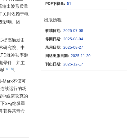
PDF下载量:
51
生器输出波形质量
开关则依赖于电
出版历程
要影响。因
收稿日期:
2025-07-08
修回日期:
2025-08-04
步提高触发击
术研究院、中
录用日期:
2025-08-27
LTD脉冲功率源
网络出版日期:
2025-11-20
电晕针，并主
刊出日期:
2025-12-17
[
14
-
18
]
动
。
Marx不仅可
求连续运行的场
程中亟需攻克的
下SF
绝缘重
6
并获得其寿命