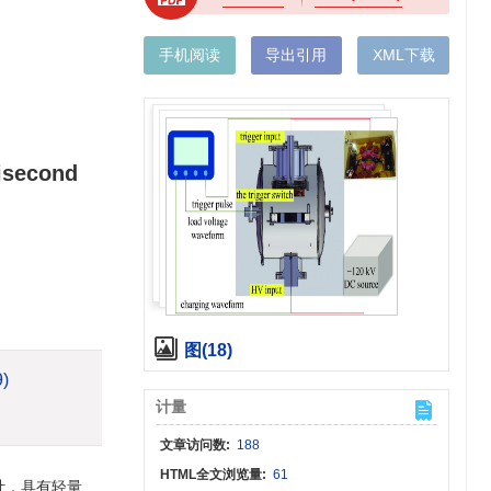
手机阅读
导出引用
XML下载
lisecond
图(18)
9)
计量
文章访问数:
188
HTML全文浏览量:
61
计，具有轻量