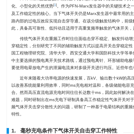
[
1
]
化、小型化的天然优势
。作为PFN-Marx发生器中的关键技术
及工作稳定性的核心。当下气体开关仍是Marx发生器中最常用的
路内部的过电压效应实现自击穿导通。在该分级触发结构中，前级
此，具备高可靠性、低抖动且适用于高重复频率触发的气体开关，是
传统气体开关在重频工作时往往面临击穿不稳定、触发抖动增
穿稳定性，分别研究了不同的辅助触发方式以提高开关击穿稳定性
国工程物理研究院、清华大学、西安交通大学和国防科技大学等单
中主要选择的预电离开关技术路线，通过预电离针、环形辅助电极
要使用电晕放电产生的泄漏电流来对多级开关进行均压。近些年也
近年来随着大功率电源的快速发展，百kV、输出数十kW的高压
以改善系统能量利用效率，同时ms充电相对温和，各级储能电容
合。然而高压直流电源充电时间往往长达数十ms，因此如何解决
难题，同时研制出在ms充电下研制具备高工作稳定性气体开关对于P
频气体开关击穿分散性大的问题，研制了一种基于电晕结构的重频
特性。
1. 毫秒充电条件下气体开关自击穿工作特性