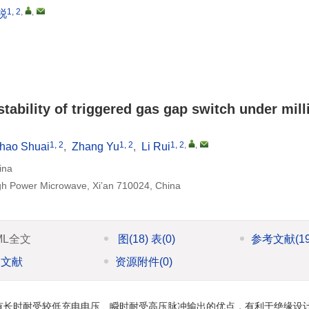
1, 2
,
,
锐
stability of triggered gas gap switch under mil
1, 2
1, 2
1, 2
,
,
hao Shuai
,
Zhang Yu
,
Li Rui
ina
gh Power Microwave, Xi’an 710024, China
ML全文
图
(18)
表
(0)
参考文献
(1
引文献
资源附件
(0)
，具有长时耐受较低充电电压、瞬时耐受高压脉冲输出的优点，有利于绝缘设