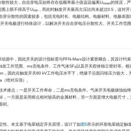
分散性较大，自击穿电压始终存在低概率最小值远远偏离
U
的情况，严
mean
范围上限不得高于
U
，而此时触发开关最高欠压比尚未超过0.5，这对开
min
击穿分散性的因素较多，包括充电时长、电极结构、电极材料、电极表面
对开关电极进行特殊设计，以解决开关自击穿电压分散性大、开关工作范
驱动源中，因此开关的设计指标需与PFN-Marx设计紧密耦合，其设计约
一定触发工作范围、ms充电条件、工作气体SF
以及开关腔体独立密封等。根据P
6
m，因此在触发开关80 kV工作电压水平下，绝缘子沿面闪络压力较大，
Pa（绝对压强）。
技术难点：一是开关工作寿命，二是ms充电条件。气体开关电极烧蚀始
标，一方面是采用熔点相对较高的金属材料，另一方面是增大电极尺寸，
面积。
定性。本文基于电晕稳定开关原理，设计了如
图5
所示的环形电晕稳定触