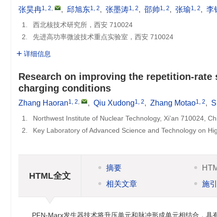
1, 2
,
1, 2
1, 2
1, 2
1, 2
张昊冉
,
邱旭东
,
张墨涛
,
邵帅
,
张瑜
,
李
1.
西北核技术研究所，西安 710024
2.
先进高功率微波技术重点实验室，西安 710024
详细信息
Research on improving the repetition-rate 
charging conditions
1, 2
,
1, 2
1, 2
Zhang Haoran
,
Qiu Xudong
,
Zhang Motao
,
S
1.
Northwest Institute of Nuclear Technology, Xi’an 710024, Ch
2.
Key Laboratory of Advanced Science and Technology on Hi
摘要
HT
HTML全文
相关文章
施
PFN-Marx发生器技术将升压单元和脉冲形成单元相结合