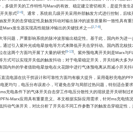
之一，多级开关的工作特性与Marx的有效、稳定建立密切相关，是提升发
[
2
-
6
]
主开关形式
。通常，系统前几级开关采用外部触发方式进行控制，后续
触发开关的击穿稳定性及触发抖动对输出脉冲的波形质量和一致性具有重
[
2
,
7
-
8
]
Marx发生器实现高性能脉冲输出的关键技术之一
。
大等问题，严重影响系统的脉冲波形输出稳定性。基于此，国内外为进一
，通过引入紫外光或电晕放电等方式来降低开关击穿抖动。国内西北核技
[
9
-
13
]
位在这两个方面均开展了大量的研究
。紫外预电离开关则是Marx与F
等方式可以实现开关低的触发抖动；对于电晕稳定开关，开关结构大多为
有国内外的学者借助电晕放电在火花隙中进行气体预电离从而减小开关抖
直流电源在抗干扰设计和可靠性方面均有极大提升，采用毫秒充电的PFN-
充电更均匀，电压分布误差小，可避免击穿与局部过热问题，特别适合要
在ms充电条件下的气体开关自击穿工作电压分散性大的现状是开关研制过
FN-Marx应用具有重要意义。本文根据实际应用需求，针对ms充电情况
低抖动气体开关，对比分析了开关在不同工作参数下的触发击穿稳定性，