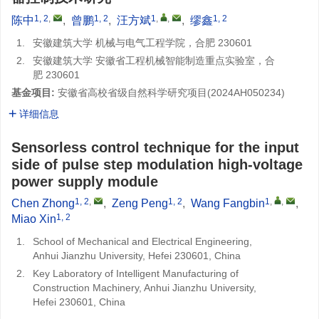
1, 2
,
1, 2
1
,
,
1, 2
陈中
,
曾鹏
,
汪方斌
,
缪鑫
1.
安徽建筑大学 机械与电气工程学院，合肥 230601
2.
安徽建筑大学 安徽省工程机械智能制造重点实验室，合
肥 230601
基金项目:
安徽省高校省级自然科学研究项目(2024AH050234)
详细信息
Sensorless control technique for the input
side of pulse step modulation high-voltage
power supply module
1, 2
,
1, 2
1
,
,
Chen Zhong
,
Zeng Peng
,
Wang Fangbin
,
1, 2
Miao Xin
1.
School of Mechanical and Electrical Engineering,
Anhui Jianzhu University, Hefei 230601, China
2.
Key Laboratory of Intelligent Manufacturing of
Construction Machinery, Anhui Jianzhu University,
Hefei 230601, China