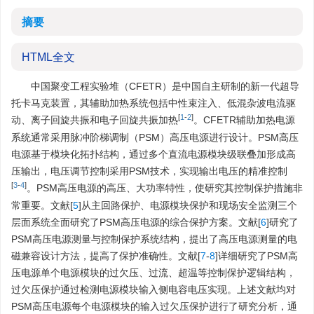
摘要
HTML全文
中国聚变工程实验堆（CFETR）是中国自主研制的新一代超导
托卡马克装置，其辅助加热系统包括中性束注入、低混杂波电流驱
[
1
-
2
]
动、离子回旋共振和电子回旋共振加热
。CFETR辅助加热电源
系统通常采用脉冲阶梯调制（PSM）高压电源进行设计。PSM高压
电源基于模块化拓扑结构，通过多个直流电源模块级联叠加形成高
压输出，电压调节控制采用PSM技术，实现输出电压的精准控制
[
3
-
4
]
。PSM高压电源的高压、大功率特性，使研究其控制保护措施非
常重要。文献[
5
]从主回路保护、电源模块保护和现场安全监测三个
层面系统全面研究了PSM高压电源的综合保护方案。文献[
6
]研究了
PSM高压电源测量与控制保护系统结构，提出了高压电源测量的电
磁兼容设计方法，提高了保护准确性。文献[
7
-
8
]详细研究了PSM高
压电源单个电源模块的过欠压、过流、超温等控制保护逻辑结构，
过欠压保护通过检测电源模块输入侧电容电压实现。上述文献均对
PSM高压电源每个电源模块的输入过欠压保护进行了研究分析，通