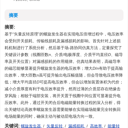
摘要
摘要:
基于“矢量反转原理”的螺旋发生器在实现电压倍增过程中，电压效率
会受到开关损耗、传输线损耗及漏感损耗的影响。首先针对上述损
耗机制进行了系统分析，然后基于场-路协同仿真方法，定量探究了
关键设计参数（线圈匝数
n
、介质/电极厚度、介质平均直径
D
、磁导
率及开关位置）对漏感损耗的作用规律。仿真结果表明，高磁导率
的磁芯能够显著提升螺旋发生器的电压效率；增大
D
/
n
有助于提高输
出效率，增大匝数
n
虽可提升输出电压幅值随，但会导致电压效率降
低；增大平均直径
D
可提高电压效率，但会以增加装置体积为代价；
减小介质厚度有利于电压效率提升，然而过薄的介质层存在绝缘击
穿风险；相较于端部安装，将开关置于线圈中间位置可显著提升电
压效率。此外，通过开关闭合后电磁能量转换过程的深入分析，得
出关键结论高效率螺旋发生器需要能够在实现磁场能量完全转换回
电场能量的同时，确保主动与被动层电场方向一致。
关键词:
螺旋发生器
/
矢量反转
/
漏感损耗
/
高效率
/
能量转