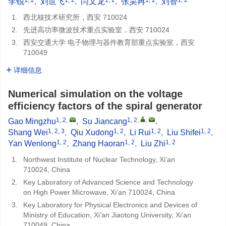
李锐
,
刘世飞
,
闫文龙
,
张昊冉
,
刘智
1.
西北核技术研究所，西安 710024
2.
先进高功率微波技术重点实验室，西安 710024
3.
西安交通大学 电子物理与器件教育部重点实验室，西安
710049
详细信息
Numerical simulation on the voltage
efficiency factors of the spiral generator
1, 2
,
1, 2
,
,
Gao Mingzhu
,
Su Jiancang
,
1, 2, 3
1, 2
1, 2
1, 2
Shang Wei
,
Qiu Xudong
,
Li Rui
,
Liu Shifei
,
1, 2
1, 2
1, 2
Yan Wenlong
,
Zhang Haoran
,
Liu Zhi
1.
Northwest Institute of Nuclear Technology, Xi’an
710024, China
2.
Key Laboratory of Advanced Science and Technology
on High Power Microwave, Xi’an 710024, China
3.
Key Laboratory for Physical Electronics and Devices of
Ministry of Education, Xi’an Jiaotong University, Xi’an
710049, China