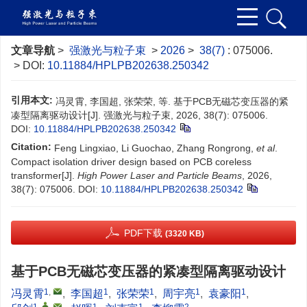
文章导航
>
强激光与粒子束
>
2026
>
38(7)
: 075006.
> DOI:
10.11884/HPLPB202638.250342
引用本文:
冯灵霄, 李国超, 张荣荣, 等. 基于PCB无磁芯变压器的紧
凑型隔离驱动设计[J]. 强激光与粒子束, 2026, 38(7): 075006.
DOI:
10.11884/HPLPB202638.250342
Citation:
Feng Lingxiao, Li Guochao, Zhang Rongrong,
et al
.
Compact isolation driver design based on PCB coreless
transformer[J].
High Power Laser and Particle Beams
, 2026,
38(7): 075006.
DOI:
10.11884/HPLPB202638.250342
PDF下载
(3320 KB)
基于PCB无磁芯变压器的紧凑型隔离驱动设计
1
,
1
1
1
1
冯灵霄
,
李国超
,
张荣荣
,
周宇亮
,
袁豪阳
,
1
,
,
1
1
2