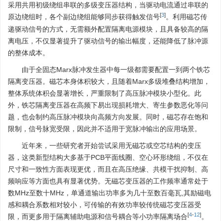
采用共用初级绕组串联的多级变压器结构，当驱动电流通过串联的
[
3
]
原边绕组时，各个副边绕组能够同步获得触发信号
。利用磁芯传
递驱动信号的方式，无需额外配置隔离电源模块，且具备较高的隔
离电压，不仅显著提升了驱动信号的输出幅度，还能降低了脉冲源
的整体成本。
由于全固态Marx脉冲发生器中每一级都需要配置一到两个铁芯
隔离变压器。磁芯本身体积较大，且随着Marx多级堆叠结构增加，
整体系统体积会显著增长，严重限制了高压脉冲模块小型化。此
外，铁芯隔离变压器在高频下易出现损耗增大、寄生参数恶化等问
题，也会制约高压脉冲模块向高频方向发展。同时，磁芯存在饱和
限制，信号脉宽受限，因此并不适用于宽脉冲输出的应用场景。
近年来，一些研究者开始尝试采用无磁芯或空芯结构的变压
器，这类新型结构大多基于PCB平面线圈、空心环形绕组，不仅在
尺寸和一致性方面表现更优，而且在高压绝缘、共模干扰抑制、高
频响应等方面也具有显著优势。无磁芯变压器的工作频率通常处于
数MHz至数十MHz，单通道输出功率多为几十至数百毫瓦,其励磁电
感和耦合系数相对较小，可传输的有效功率较传统磁芯变压器受
[
4
-
12
]
限，而更多用于隔离辅助电源和信号耦合等小功率隔离场合
。