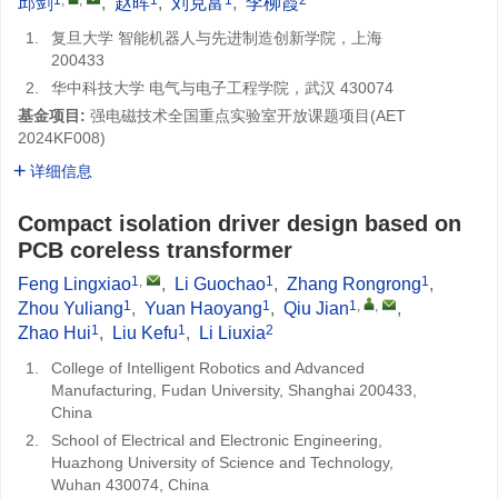
邱剑
,
赵晖
,
刘克富
,
李柳霞
1.
复旦大学 智能机器人与先进制造创新学院，上海
200433
2.
华中科技大学 电气与电子工程学院，武汉 430074
基金项目:
强电磁技术全国重点实验室开放课题项目(
AET
2024KF008
)
详细信息
Compact isolation driver design based on
PCB coreless transformer
1
,
1
1
Feng Lingxiao
,
Li Guochao
,
Zhang Rongrong
,
1
1
1
,
,
Zhou Yuliang
,
Yuan Haoyang
,
Qiu Jian
,
1
1
2
Zhao Hui
,
Liu Kefu
,
Li Liuxia
1.
College of Intelligent Robotics and Advanced
Manufacturing, Fudan University, Shanghai 200433,
China
2.
School of Electrical and Electronic Engineering,
Huazhong University of Science and Technology,
Wuhan 430074, China