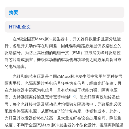
摘要
HTML全文
在
n
级全固态Marx脉冲发生器中，开关器件数量多且需分组运
行，各组开关动作存在时间差，因此驱动电路必须提供多路独立的
驱动信号。为防止高压侧的电磁干扰（EMI）或浪涌尖峰对驱动控
制芯片造成损害，栅极驱动器的驱动侧与功率侧之间必须具备可靠
的电气隔离。
光纤和磁芯变压器是全固态Marx脉冲发生器中常用的两种信号
隔离手段。光隔离通过将电信号转换为光信号，经由光纤传输，再
在光接收器中还原为电信号，具有抗电磁干扰能力强、隔离电压
[
1
-
2
]
高、支持远距离传输及宽带宽等特性
。但光纤隔离仅能传递信
号，每个光纤接收器及驱动芯片均需独立隔离供电，导致系统必须
配置多路隔离电源，从而增加了设计复杂度、体积和成本。此外，
光纤及其收发器价格也较高，且大量光纤布设会占用空间、降低集
成度，不利于全固态Marx 脉冲发生器的小型化设计。磁隔离则通常