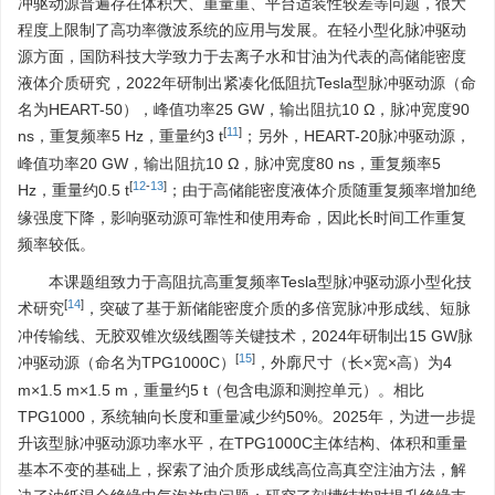
冲驱动源普遍存在体积大、重量重、平台适装性较差等问题，很大
程度上限制了高功率微波系统的应用与发展。在轻小型化脉冲驱动
源方面，国防科技大学致力于去离子水和甘油为代表的高储能密度
液体介质研究，2022年研制出紧凑化低阻抗Tesla型脉冲驱动源（命
名为HEART-50），峰值功率25 GW，输出阻抗10 Ω，脉冲宽度90
[
11
]
ns，重复频率5 Hz，重量约3 t
；另外，HEART-20脉冲驱动源，
峰值功率20 GW，输出阻抗10 Ω，脉冲宽度80 ns，重复频率5
[
12
-
13
]
Hz，重量约0.5 t
；由于高储能密度液体介质随重复频率增加绝
缘强度下降，影响驱动源可靠性和使用寿命，因此长时间工作重复
频率较低。
本课题组致力于高阻抗高重复频率Tesla型脉冲驱动源小型化技
[
14
]
术研究
，突破了基于新储能密度介质的多倍宽脉冲形成线、短脉
冲传输线、无胶双锥次级线圈等关键技术，2024年研制出15 GW脉
[
15
]
冲驱动源（命名为TPG1000C）
，外廓尺寸（长×宽×高）为4
m×1.5 m×1.5 m，重量约5 t（包含电源和测控单元）。相比
TPG1000，系统轴向长度和重量减少约50%。2025年，为进一步提
升该型脉冲驱动源功率水平，在TPG1000C主体结构、体积和重量
基本不变的基础上，探索了油介质形成线高位高真空注油方法，解