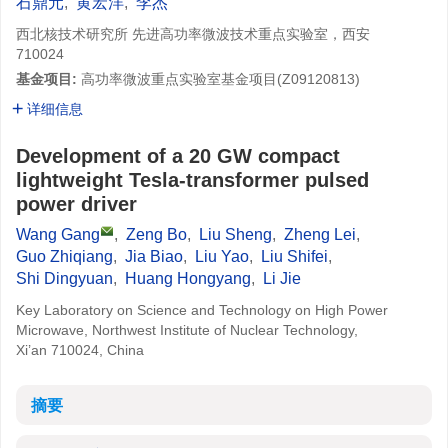
石鼎元
,
黄宏洋
,
李杰
西北核技术研究所 先进高功率微波技术重点实验室，西安
710024
基金项目:
高功率微波重点实验室基金项目(
Z09120813
)
详细信息
Development of a 20 GW compact
lightweight Tesla-transformer pulsed
power driver
Wang Gang
,
Zeng Bo
,
Liu Sheng
,
Zheng Lei
,
Guo Zhiqiang
,
Jia Biao
,
Liu Yao
,
Liu Shifei
,
Shi Dingyuan
,
Huang Hongyang
,
Li Jie
Key Laboratory on Science and Technology on High Power
Microwave, Northwest Institute of Nuclear Technology,
Xi’an 710024, China
摘要