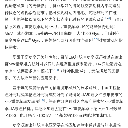
视瞬态成像（闪光摄影），将非常好的满足航空发动机内部高速旋
转状态的透视诊断需求，也可实现对动力电池、钝感炸药等在碰
[
5
-
6
]
撞、火烧等极端情况下的内部状态变化过程的测试和鉴定
；作为
辐照装置，重复频率达到kHz后，重复频率LIA的能量仅需达到2
MeV，其距靶30 cm处的平均剂量率即可达到100 Gy/s，且瞬时剂
6
[
7
-
9
]
量率可高达10
Gy/s，完美契合目前闪光放疗研究
对放射源的指
标需求。
受限于高功率开关的性能，目前LIA的脉冲功率源还难以在输出
百MW量级准方波脉冲的同时实现高重复频率运行，LIA只能运行在
[
2
-
4
]
单脉冲或猝发多脉冲模式下
（脉冲数量≤4），无法满足闪光摄
影、闪光放疗等新的应用需求。
基于氢闸流管结合三同轴电缆形成线的技术路线，中国工程物
理研究院流体物理研究所成功研制了能满足LIA加速脉冲波形要求的
[
10
]
kHz重复频率功率源
，并正在研发针对闪光放疗需求的kHz重复频
率LIA原理样机，其感应加速腔需在kHz重复频率下感应产生出数量
≥
1000
、电压幅度≥100 kV、半高宽约100 ns的脉冲加速电压。
功率源输出的脉冲电压需要在感应加速腔中通过磁芯的电磁感