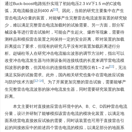
通过Buck-boost电路拓扑实现了初始电压2.3 kV下1.5 m的C波电
[
10
]
弧，其电流幅值达到400 A
。因此，当前的研究主要集中在产生
雷击电流A分量的装置，对能够产生完整雷击电流波形装置的研究较
少，难以满足完整雷击电流加载时的试验需要。另一方面，部分军
械设备等进行雷击试验时，可能会产生起火、爆炸等现象，需要待
测样品和模拟雷击装置之间保持一定的安全距离，即对装置的加载
距离提出了要求，但现有的研究几乎没有对装置加载距离进行分
析。赵锡柱等人在研究冲击电流输出波形的调节方法时，指出可以
改变冲击电流发生器与待测设备间连接线缆的长度来调节雷电流模
[
11
]
拟波形的参数，但其给出的连接线缆长度范围仅有1～2 m
，无法
满足实际的试验需求。此外，国内相关研究也集中在雷电效应试验
[
12
-
14
]
与防护技术方面
。为了开展更加完整的雷击试验，需要能够产
生完整雷击电流波形的脉冲电流发生器，同时需要研究装置的加载
距离。
本文主要针对直接效应雷击环境中的A、B、C、D四种雷击电流
分量，设计并研制了能够模拟该雷击电流的模块化装置，以满足地
面系统雷电直接效应试验的需要，同时该装置也可用于直接雷击引
起的间接效应中的前述四个雷击电流的模拟，以满足部分的地面系