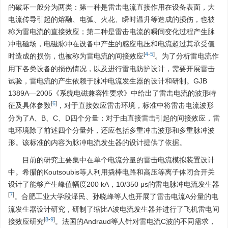
的破坏一般分为两类：第一种是雷击电流直接作用在设备表面，大
电流传导引起的熔融、电弧、火花、瞬时温升等造成的损伤，也被
称为雷电流的直接效应；第二种是雷击电流的瞬间变化过程产生脉
冲电磁场，电磁脉冲在设备中产生的感应电压和电流超过其承受值
[
4
-
5
]
时造成的损伤，也被称为雷电流的间接效应
。为了分析雷电流作
用下各类设备的损伤情况，以及进行雷电防护设计，需要开展雷击
试验，雷电流的产生依赖于脉冲电流发生器的设计和研制。GJB
1389A—2005《系统电磁兼容性要求》中给出了雷击电流的波形特
[
6
]
征及具体参数
，对于直接效应雷击环境，标准中将雷击电流波形
分为了A、B、C、D四个分量；对于由直接雷击引起的间接效应，雷
电环境除了前述四个分量外，还应包括多重冲击波形和多重脉冲波
形。该标准的内容为脉冲电流发生器的设计提供了依据。
目前的研究主要集中在单个电流分量的雷击电流模拟装置设计
中。希腊的Koutsoubis等人利用撬棒电路和高压等离子体闭合开关
设计了能够产生峰值幅度200 kA，10/350 μs的雷电脉冲电流发生器
[
7
]
。合肥工业大学段泽民、孙晓峰等人也开展了雷击电流A分量的电
流发生器设计研究，研制了缩比A波电流发生器并进行了飞机雷电间
[
8
-
9
]
接效应研究
。法国的Andraud等人针对雷电流C波的不同需求，