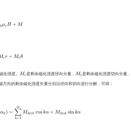
μ
0
μ
r
H
+
M
M
r
r
+
M
t
θ
磁化强度。
是剩余磁化强度径向分量，
是剩余磁化强度切向分量
M
r
M
t
磁方向的剩余磁化强度矢量分别沿径向和切向进行分解，可得：
α
0
)
=
∑
k
=
1
∞
M
d
r
c
k
cos
k
α
+
M
d
r
s
k
sin
k
α