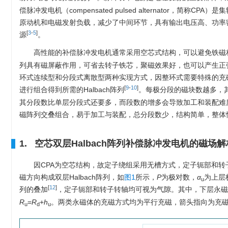
偿脉冲发电机（compensated pulsed alternator
原动机和电磁发射负载，减少了中间环节，具有输出电压高、功率
[
3
-
5
]
源
。
高性能的补偿脉冲发电机通常采用空芯式结构，可以避免铁磁
列具有磁屏蔽作用，可省去转子铁芯，聚磁效果好，也可以产生正弦
环式连续型和分段式离散型两种实现方式，因整环式需要特殊的充
[
9
-
10
]
进行组合得到所需的Halbach阵列
。每极分段的磁块数越多，
其分段数比单层分段式还要多，而段数的增多会导致加工和装配难度
磁阵列交叠组合，易于加工与装配，总分段数少，结构简单，整体
1. 空芯双层Halbach阵列补偿脉冲发电机的磁场
因CPA为空芯结构，故定子绕组采用无槽方式，定子轭部和
磁方向构成双层Halbach阵列，如
图1
所示，
P
为极对数，
α
为上层
u
[
12
]
列的叠加
，定子轭部和转子转轴均可视为气隙。其中，下层永磁
R
=
R
+
h
。两类永磁体的充磁方式均为平行充磁，箭头指向为充
u
d
u