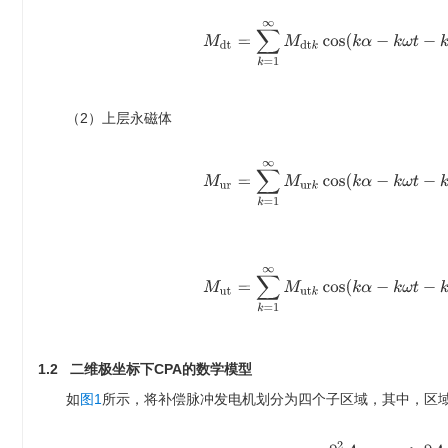
M
d
t
=
∑
k
=
1
∞
M
d
t
k
cos
(
k
α
−
k
ω
t
−
k
（2）上层永磁体
M
u
r
=
∑
k
=
1
∞
M
u
r
k
cos
(
k
α
−
k
ω
t
−
k
M
u
t
=
∑
k
=
1
∞
M
u
t
k
cos
(
k
α
−
k
ω
t
−
k
1.2 二维极坐标下CPA的数学模型
如
图1
所示，将补偿脉冲发电机划分为四个子区域，其中，区域I和