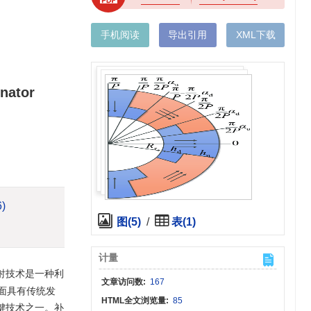
手机阅读
导出引用
XML下载
rnator
6)
图(5)
/
表(1)
计量
射技术是一种利
文章访问数:
167
面具有传统发
HTML全文浏览量:
85
键技术之一。补