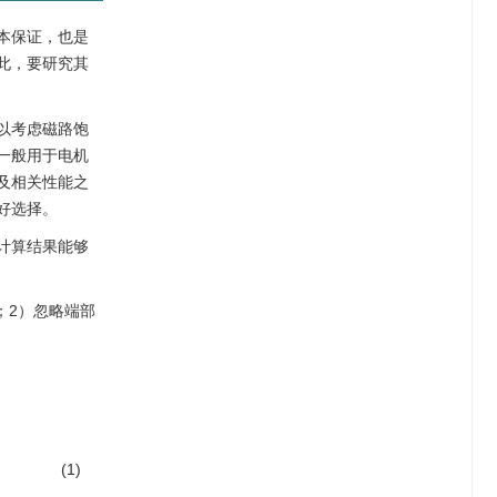
本保证，也是
此，要研究其
以考虑磁路饱
一般用于电机
及相关性能之
好选择。
计算结果能够
；2）忽略端部
(1)