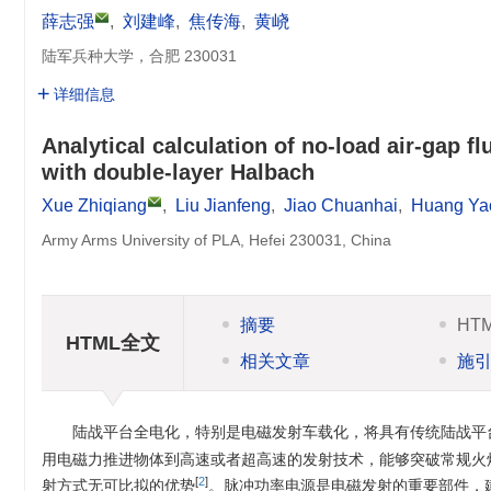
薛志强
,
刘建峰
,
焦传海
,
黄峣
陆军兵种大学，合肥 230031
详细信息
Analytical calculation of no-load air-gap f
with double-layer Halbach
Xue Zhiqiang
,
Liu Jianfeng
,
Jiao Chuanhai
,
Huang Ya
Army Arms University of PLA, Hefei 230031, China
摘要
HT
HTML全文
相关文章
施
陆战平台全电化，特别是电磁发射车载化，将具有传统陆战平
用电磁力推进物体到高速或者超高速的发射技术，能够突破常规火
[
2
]
射方式无可比拟的优势
。脉冲功率电源是电磁发射的重要部件，