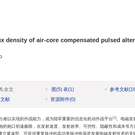
lux density of air-core compensated pulsed alte
o
ML全文
图
(5)
表
(1)
参考文献
(1
引文献
资源附件
(0)
[
1
]
台难以实现的作战能力，成为陆军重要的信息化机动作战平台
。电磁发
炮的炮口初速极限，在发射速度、发射效率、可控性、隐蔽性和成本等方
建立紧凑型、可提供重复脉冲的高功率脉冲电源是发展电磁发射技术的关