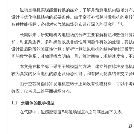
磁场是电机实现能量转换的媒介，了解并预测电机内磁场分布
设计与优化电机结构的必要条件。由于空芯补偿脉冲发电机的定转
[
13
-
15
]
各种性能指标，必须对它气隙磁场分布进行深入的研究
。
长期以来，研究电机内电磁场的分布主要有解析法和数值计算
和，对复杂边界、多种媒质以及非线性等问题作有效的处理，其缺
设计最后阶段的验证性计算；解析计算法以电机的结构和物理模型
间的数学关系，其物理概念明确，且计算时间短，求解速度快，不
本文是在极坐标下采用子域模型的方法，建立补偿脉冲发电机
较为真实的反应电机的静态及稳态性能，和有限元仿真结果交叉验
由于空芯补偿脉冲发电机定转子上均没有铁磁材料，可以不考
效应，仅考虑二维平面磁场分布。
1.1 永磁体的数学模型
在气隙中，磁感应强度
B
与磁场强度
H
之间满足如下关系