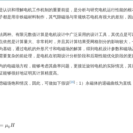
是认识和理解电机工作机制的重要前提，是分析与研究电机运行性能的根
子都是用非铁磁材料制作，其气隙磁场与常规铁芯电机有很大的差别，因
法两种。有限元数值计算是电机设计中广泛采用的设计工具，其优点是可
点依然是计算量大、非常耗时，并且其计算结果受网格剖分的影响较大，
为基础，通过电机的外形尺寸和电磁场的解算，得到电机设计参数和磁场
需要复杂的前处理，是电机在初期设计分析阶段和后期性能优化阶段的更
内的电磁场方程，能够考虑其曲率问题，更接近旋转电机的实际情况，其
证能够很好地证明其计算精度高。
[
16
]
虑磁场饱和情况，因此，可做如下假设
：1）永磁体的退磁曲线为直线
B
=
μ
0
H