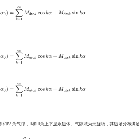
α
0
)
=
∑
k
=
1
∞
M
d
t
c
k
cos
k
α
+
M
d
t
s
k
sin
k
α
α
0
)
=
∑
k
=
1
∞
M
u
r
c
k
cos
k
α
+
M
u
r
s
k
sin
k
α
α
0
)
=
∑
k
=
1
∞
M
u
t
c
k
cos
k
α
+
M
u
t
s
k
sin
k
α
IV 为气隙，II和III为上下层永磁体。气隙域为无旋场，其磁场分布满