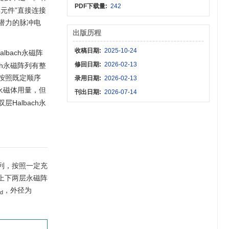
PDF下载量:
242
“单元件”直接连接
潜力的脉冲电
出版历程
收稿日期:
2025-10-24
albach永磁阵
修回日期:
2026-02-13
h永磁阵列有整
按照既定顺序
录用日期:
2026-02-13
低永磁体用量，但
刊出日期:
2026-07-14
albach永
列，按照一定充
上下两层永磁阵
，外径为
d