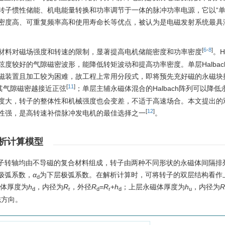
，简称CPA）是集转子惯性储能、机电能量转换和功率调节于一体的脉冲功率电源，它以
密度高、可重复频率高和使用寿命长等优点，被认为是电磁发射系统最具
[
6
-
8
]
材料对磁场强度和转速的限制，显著提高电机储能密度和功率密度
。H
度较好的气隙磁密波形，能降低转矩波动和提高功率密度。单层Halbac
磁装置且加工较为困难，故工程上常用分段式，即将预先充好磁的永磁块
[
11
]
其气隙磁密越接近正弦
；单层主辅永磁体混合的Halbach阵列可以降
大，转子的整体性和机械强度也会变差，不适于高速场合。本文提出的双层H
[
12
]
性强，是高转速补偿脉冲发电机的最佳选择之一
。
解析计算模型
转子转轴均由不导磁的复合材料组成，转子由两种不同形状的永磁体间隔排
极弧系数，
α
为下层极弧系数。在解析计算时，可将转子的双层结构看作
d
体厚度为
h
，内径为
R
，外径
R
=
R
+
h
；上层永磁体厚度为
h
，内径为
R
d
r
d
r
d
u
磁方向。