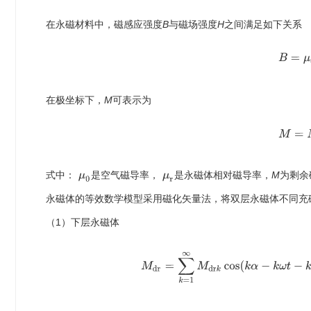
在永磁材料中，磁感应强度
B
与磁场强度
H
之间满足如下关系
B
=
在极坐标下，
M
可表示为
M
=
式中：
是空气磁导率，
是永磁体相对磁导率，
M
为剩余
μ
0
μ
r
永磁体的等效数学模型采用磁化矢量法，将双层永磁体不同充
（1）下层永磁体
M
d
r
=
∑
k
=
1
∞
M
d
r
k
cos
(
k
α
−
k
ω
t
−
k