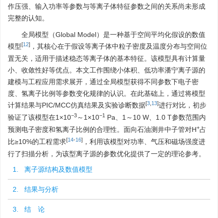
作压强、输入功率等参数与等离子体特征参数之间的关系尚未形成
完整的认知。
全局模型（Global Model）是一种基于空间平均化假设的数值
[
12
]
模型
，其核心在于假设等离子体中粒子密度及温度分布与空间位
置无关，适用于描述稳态等离子体的基本特征。该模型具有计算量
小、收敛性好等优点。本文工作围绕小体积、低功率潘宁离子源的
建模与工程应用需求展开，通过全局模型获得不同参数下电子密
度、氢离子比例等参数变化规律的认识。在此基础上，通过将模型
[
3
,
13
]
计算结果与PIC/MCC仿真结果及实验诊断数据
进行对比，初步
−3
−1
验证了该模型在1×10
～1×10
Pa、1～10 W、1.0 T参数范围内
+
预测电子密度和氢离子比例的合理性。面向石油测井中子管对H
占
[
14
-
16
]
比≥10%的工程需求
，利用该模型对功率、气压和磁场强度进
行了扫描分析，为该型离子源的参数优化提供了一定的理论参考。
1. 离子源结构及数值模型
2. 结果与分析
3. 结 论