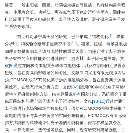
装置，一般由阳极、阴极、对阴极永磁铁等组成，具有结构简单紧
凑、使用寿命长、功耗低、可在低气压下稳定运行等优点，因此被
广泛应用于同位素电磁分离、离子注入及溅射、聚变研究及中子发
生系统等领域。
[
1
]
目前，针对潘宁离子源的研究，已经形成了结构优化
、模拟
[
2
]
[
3
-
4
]
分析
、和实验诊断等多重研究手段
。磁场、压强、电场及电极
物理参数是影响离子源放电特性的重要因素，为提升潘宁离子源在
H
+
中子管中的应用性能并促进其推广，提高
离子比例是关键。文
献[
5
]通过在阳极周围配置永磁体或电磁体，以及在阴极附近设置永
磁铁，旨在提高内部磁场的均匀性。文献[
6
-
7
]采用有限元模拟方法
(如COMSOL或CST)优化离子源的电磁场分布，旨在提升离子源电
离效率。在动态行为分析方面，文献[
8
-
9
]运用PIC/MCC(粒子网格/
蒙特卡罗碰撞)模拟方法，结合标量磁势有限差分法，系统研究了带
磁屏蔽结构的潘宁离子源内电子运动特性。文献[
10
-
11
]通过对潘宁
离子源进行电场和磁场的数值模拟，借助PIC/MCC模拟技术获取了
放电腔内电子与离子数密度的空间分布特征。PIC/MCC和有限元模
拟方法能较为精准地评估离子源的性能特征，但存在模型复杂度
高、计算周期长、迭代慢等缺点。同时，现有研究对磁场强度、工