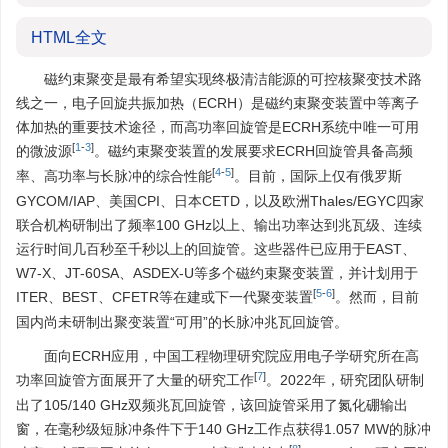
HTML全文
磁约束聚变是最有希望实现终极清洁能源的可控核聚变技术路
线之一，电子回旋共振加热（ECRH）是磁约束聚变装置中等离子
体加热的重要技术途径，而高功率回旋管是ECRH系统中唯一可用
[
1
-
3
]
的微波源
。磁约束聚变装置的发展要求ECRH回旋管具备高频
[
4
-
5
]
率、高功率与长脉冲的综合性能
。目前，国际上仅有俄罗斯
GYCOM/IAP、美国CPI、日本CETD，以及欧洲Thales/EGYC四家
联合机构研制出了频率100 GHz以上、输出功率达到兆瓦级、连续
运行时间几百秒至千秒以上的回旋管。这些器件已应用于EAST、
W7-X、JT-60SA、ASDEX-U等多个磁约束聚变装置，并计划用于
[
5
-
6
]
ITER、BEST、CFETR等在建或下一代聚变装置
。然而，目前
国内尚未研制出聚变装置“可用”的长脉冲兆瓦回旋管。
面向ECRH应用，中国工程物理研究院应用电子学研究所在高
[
7
]
功率回旋管方面展开了大量的研究工作
。2022年，研究团队研制
出了105/140 GHz双频兆瓦回旋管，该回旋管采用了氮化硼输出
窗，在毫秒级短脉冲条件下于140 GHz工作点获得1.057 MW的脉冲