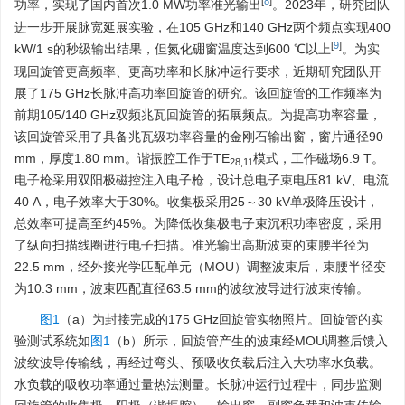
[
8
]
功率，实现了国内首次1.0 MW功率准光输出
。2023年，研究团队
进一步开展脉宽延展实验，在105 GHz和140 GHz两个频点实现400
[
9
]
kW/1 s的秒级输出结果，但氮化硼窗温度达到600 ℃以上
。为实
现回旋管更高频率、更高功率和长脉冲运行要求，近期研究团队开
展了175 GHz长脉冲高功率回旋管的研究。该回旋管的工作频率为
前期105/140 GHz双频兆瓦回旋管的拓展频点。为提高功率容量，
该回旋管采用了具备兆瓦级功率容量的金刚石输出窗，窗片通径90
mm，厚度1.80 mm。谐振腔工作于TE
模式，工作磁场6.9 T。
28,11
电子枪采用双阳极磁控注入电子枪，设计总电子束电压81 kV、电流
40 A，电子效率大于30%。收集极采用25～30 kV单极降压设计，
总效率可提高至约45%。为降低收集极电子束沉积功率密度，采用
了纵向扫描线圈进行电子扫描。准光输出高斯波束的束腰半径为
22.5 mm，经外接光学匹配单元（MOU）调整波束后，束腰半径变
为10.3 mm，波束匹配直径63.5 mm的波纹波导进行波束传输。
图1
（a）为封接完成的175 GHz回旋管实物照片。回旋管的实
验测试系统如
图1
（b）所示，回旋管产生的波束经MOU调整后馈入
波纹波导传输线，再经过弯头、预吸收负载后注入大功率水负载。
水负载的吸收功率通过量热法测量。长脉冲运行过程中，同步监测