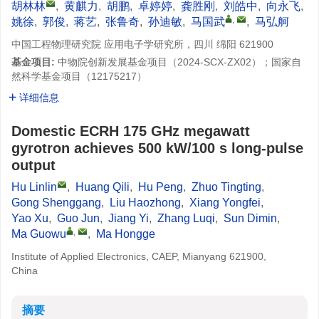
胡林林
,
黄麒力
,
胡鹏
,
卓婷婷
,
龚胜刚
,
刘皓中
,
向永飞
,
,
姚徐
,
郭俊
,
蒋艺
,
张鲁奇
,
孙迪敏
,
马国武
,
马弘舸
中国工程物理研究院 应用电子学研究所，四川 绵阳 621900
基金项目:
中物院创新发展基金项目（2024-SCX-ZX02）；国家自
然科学基金项目（12175217）
详细信息
Domestic ECRH 175 GHz megawatt
gyrotron achieves 500 kW/100 s long-pulse
output
Hu Linlin
,
Huang Qili
,
Hu Peng
,
Zhuo Tingting
,
Gong Shenggang
,
Liu Haozhong
,
Xiang Yongfei
,
Yao Xu
,
Guo Jun
,
Jiang Yi
,
Zhang Luqi
,
Sun Dimin
,
,
Ma Guowu
,
Ma Hongge
Institute of Applied Electronics, CAEP, Mianyang 621900,
China
摘要