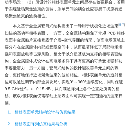
功率场景；（2）所设计的相移表面单元之间易存在较强耦合，若用
于实现近场聚焦波束的偏转，则单元间的耦合效应容易干扰原有近
场聚焦波束的波前相位。
[
5
-
7
]
本文基于全金属套筒式结构提出了一种用于线极化近场波束
扫描的高功率相移表面，一方面，全金属结构避免了常规 PCB 相移
表面中金属贴片直接暴露于介质–空气界面的情形，使高电场区域主
要分布在金属腔体内部或受限空间中，从而显著降低了局部电场增
强和表面放电等击穿风险。相比于以介质基板为支撑的相移表面结
构，全金属腔体式设计在高电场条件下具有更高的可承受场强和功
率容量潜力；另一方面，套筒式结构的设计能改善单元之间的耦
合，更好地保持近场聚焦波束的波前相位。相移表面单元的透射相
位可以通过调节内部金属块尺寸实现0°～360°连续变化，同时保证
9.5 GHz处
S
＞−0.15 dB，从而满足阵列上各个位置处所需的相
21
移。该双相移表面仅需移动上层表面即可实现一定范围内的波束扫
描。
1. 相移表面单元结构设计与仿真结果
2. 相移表面阵列仿真结果与分析