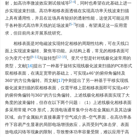
[
2
-
4
]
射，如高功率微波效应测试领域等
，同时也希望在此基础上进一
步实现波束扫描。高功率相移表面透镜在实现高功率天线波束扫描
上具有通用性，并且在近场具有较好的透射性能，这使其可能运用
[
5
-
7
]
于各种形式高功率天线的近场波束
扫描，有望满足这一应用需
求，但目前尚未开展系统研究。
相移表面是对电磁波实现特定相移的周期性结构，可在天线口
面上实现波束偏转、聚焦等功能。从结构上看，常见的相移表面可
[
8
-
11
]
[
12
-
15
]
分为变尺寸型
与旋转型
。变尺寸型是针对线极化波常用的
类型，文献[
16
]提出了一种基于旋转实现线极化波束扫描的PCB形式
双相移表面，在满足宽带的基础上，可实现±46°的俯仰角偏转及
360°的方位角偏转。而文献[
17
]中则提出了另一种基于平移实现线
极化波束扫描的双相移表面，仅需平移上层相移表面即可实现±45°
的俯仰角偏转与360°的方位角偏转。上述线极化相移表面实现了大
角度的波束偏转，但存在以下两个问题：（1）上述线极化相移表面
多采用常规 PCB 形式，其强电场通常集中分布在金属贴片及其边缘
区域。由于金属贴片直接暴露于空气或介质–空气界面，在高功率条
件下容易产生显著的局部电场增强效应，从而受到气体击穿、表面
放电或闪络等现象的限制，导致整体功率容量受限，难以应用于高