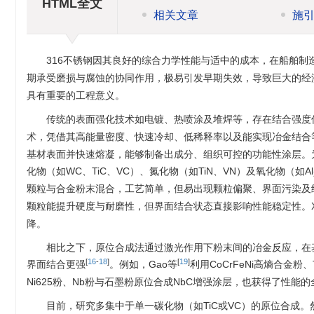
HTML全文
相关文章
施
316不锈钢因其良好的综合力学性能与适中的成本，在船舶制
期承受磨损与腐蚀的协同作用，极易引发早期失效，导致巨大的经
具有重要的工程意义。
传统的表面强化技术如电镀、热喷涂及堆焊等，存在结合强度
术，凭借其高能量密度、快速冷却、低稀释率以及能实现冶金结合
基材表面并快速熔凝，能够制备出成分、组织可控的功能性涂层。
化物（如WC、TiC、VC）、氮化物（如TiN、VN）及氧化物（如Al
颗粒与合金粉末混合，工艺简单，但易出现颗粒偏聚、界面污染及
颗粒能提升硬度与耐磨性，但界面结合状态直接影响性能稳定性。X
降。
相比之下，原位合成法通过激光作用下粉末间的冶金反应，在
[
16
-
18
]
[
19
]
界面结合更强
。例如，Gao等
利用CoCrFeNi高熵合金
Ni625粉、Nb粉与石墨粉原位合成NbC增强涂层，也获得了性能
目前，研究多集中于单一碳化物（如TiC或VC）的原位合成。然