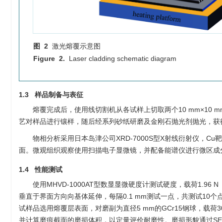
图 2
激光熔覆示意图
Figure 2.
Laser cladding schematic diagram
1.3 样品制备与表征
熔覆完成后，使用线切割机从各试样上切取两个10 mm×10 
艺对样品进行镶样，随后经系列砂纸研磨及金刚石抛光剂抛光，获
物相分析采用日本岛津公司XRD-7000S型X射线衍射仪，Cu靶
面。微观组织观察使用扫描电子显微镜，并配备能谱仪进行微区成
1.4 性能测试
使用MHVD-1000AT型数显显微硬度计测试硬度，载荷1.96
垂直于界面方向向基体延伸，每隔0.1 mm测试一点，共测试10
试样品选用熔覆层表面，对磨副为直径5 mm的GCr15钢球，载荷3
并计算磨痕截面的磨损体积，以定量评价耐磨性。磨损形貌通过SEM进