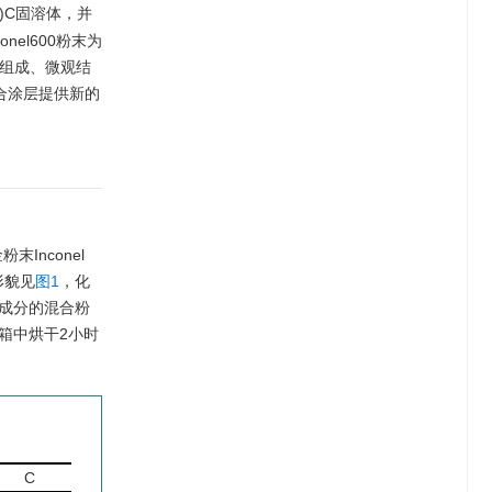
V)C固溶体，并
el600粉末为
物相组成、微观结
合涂层提供新的
Inconel
形貌见
图1
，化
种成分的混合粉
箱中烘干2小时
C