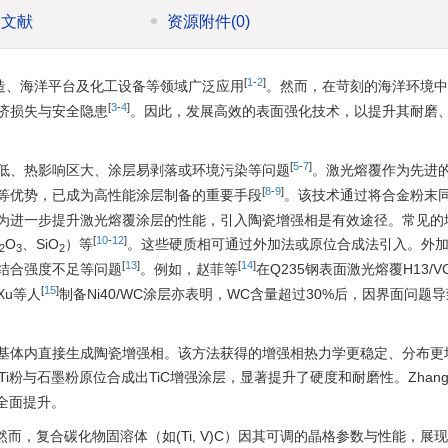
引文献
资源附件
(0)
[
1
-
2
]
造、海洋平台及化工设备等领域广泛应用
。然而，在苛刻的海洋环境中
[
3
-
4
]
济损失与安全隐患
。因此，发展高效的表面强化技术，以提升其耐磨
[
5
-
7
]
低、热影响区大、涂层易剥落或环境污染等问题
。激光熔覆作为先进
[
8
-
9
]
等优势，已成为高性能涂层制备的重要手段
。该技术通过将合金粉末
为进一步提升激光熔覆涂层的性能，引入陶瓷增强相是有效途径。常见的
[
10
-
12
]
O
、SiO
）等
。这些硬质相可通过外加法或原位合成法引入。外
2
3
2
[
13
]
[
14
]
结合强度不足等问题
。例如，赵菲等
在Q235钢表面激光熔覆H13/
[
15
]
u等人
制备Ni40/WC涂层亦表明，WC含量超过30%后，因界面问题
基体内直接生成陶瓷增强相。该方法获得的增强相热力学更稳定、分布更
粉、Ti粉与石墨粉原位合成出TiC增强涂层，显著提升了硬度和耐磨性。Zhan
的全面提升。
而，复合碳化物固溶体（如(Ti, V)C）因其可调的晶格参数与性能，展