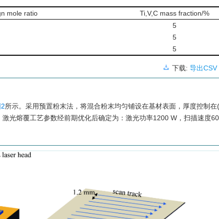
gn mole ratio
Ti,V,C mass fraction/%
5
5
5
下载:
导出CSV
2
所示。采用预置粉末法，将混合粉末均匀铺设在基材表面，厚度控制在(1.0 
℃。激光熔覆工艺参数经前期优化后确定为：激光功率
1200
W，扫描速度600