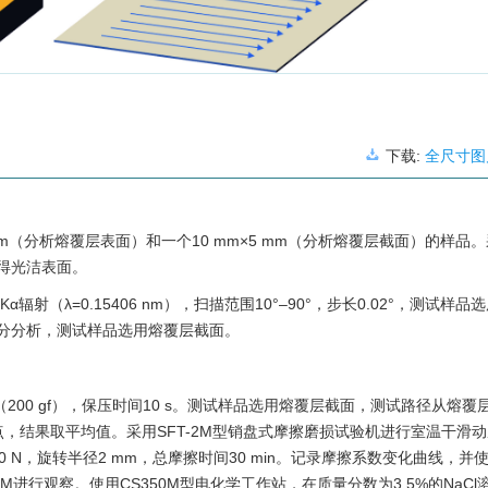
下载:
全尺寸图
mm（分析熔覆层表面）和一个10 mm×5 mm（分析熔覆层截面）的样品
得光洁表面。
Kα辐射（λ=
0.15406
nm），扫描范围10°–90°，步长0.02°，测试样品
分分析，测试样品选用熔覆层截面。
 N（200 gf），保压时间10 s。测试样品选用熔覆层截面，测试路径从熔
个点，结果取平均值。采用SFT-2M型销盘式摩擦磨损试验机进行室温干滑
0 N，旋转半径2 mm，总摩擦时间30 min。记录摩擦系数变化曲线，并
行观察。使用CS350M型电化学工作站，在质量分数为3.5%的NaCl