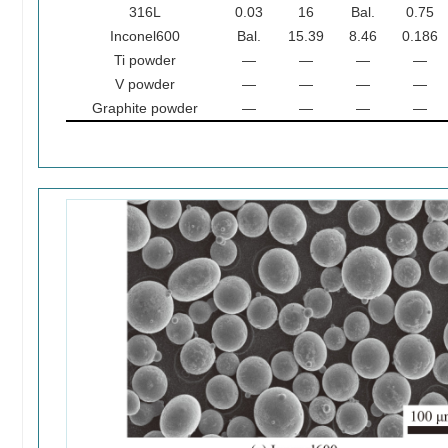
316L
0.03
16
Bal.
0.75
Inconel600
Bal.
15.39
8.46
0.186
Ti powder
—
—
—
—
V powder
—
—
—
—
Graphite powder
—
—
—
—