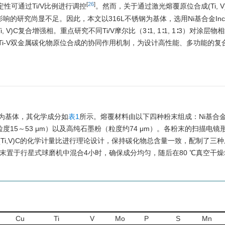
[
26
]
性可通过Ti/V比例进行调控
。然而，关于通过激光熔覆原位合成(Ti, 
的研究尚显不足。因此，本文以316L不锈钢为基体，选用Ni基合金Incon
)C复合增强相。重点研究不同Ti/V摩尔比（3∶1, 1∶1, 1∶3）对涂层
i-V双金属碳化物原位合成的协同作用机制，为设计高性能、多功能的复
钢板作为基体，其化学成分如
表1
所示。熔覆材料由以下四种粉末组成：Ni基合金粉末
V粉（粒度15～53 μm）以及高纯石墨粉（粒度约74 μm）。各粉末的扫描电镜
(Ti,V)C的化学计量比进行理论设计，保持碳化物总含量一致，配制了三
末置于行星式球磨机中混合4小时，确保成分均匀，随后在80 ℃真空干燥
Cu
Ti
V
Mo
P
S
Mn