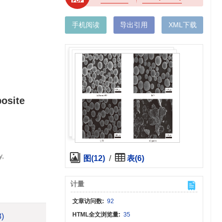
手机阅读
导出引用
XML下载
posite
y,
图(12)
/
表(6)
计量
文章访问数:
92
HTML全文浏览量:
35
8)