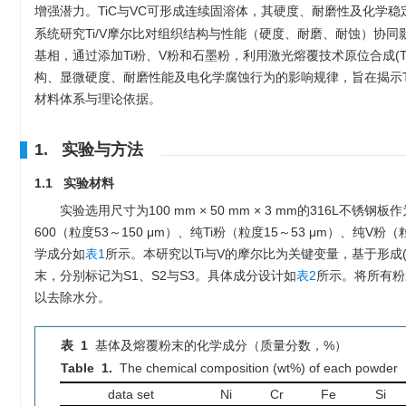
增强潜力。TiC与VC可形成连续固溶体，其硬度、耐磨性及化学稳定
系统研究Ti/V摩尔比对组织结构与性能（硬度、耐磨、耐蚀）协同影响
基相，通过添加Ti粉、V粉和石墨粉，利用激光熔覆技术原位合成(Ti, V
构、显微硬度、耐磨性能及电化学腐蚀行为的影响规律，旨在揭示T
材料体系与理论依据。
1. 实验与方法
1.1 实验材料
实验选用尺寸为100 mm × 50 mm × 3 mm的316L不锈
600（粒度53～150 μm）、纯Ti粉（粒度15～53 μm）、纯
学成分如
表1
所示。本研究以Ti与V的摩尔比为关键变量，基于形成
末，分别标记为S1、S2与S3。具体成分设计如
表2
所示。将所有粉
以去除水分。
表 1
基体及熔覆粉末的化学成分（质量分数，%）
Table 1.
The chemical composition (wt%) of each powder
data set
Ni
Cr
Fe
Si