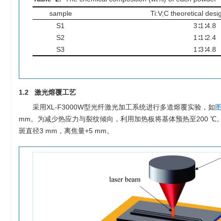
sample
Ti:V;C theoretical desi
S1
3∶1∶4.8
S2
1∶1∶2.4
S3
1∶3∶4.8
1.2 激光熔覆工艺
采用XL-F3000W型光纤激光加工系统进行多道熔覆实验，如
图
mm。为减少热应力与裂纹倾向，利用加热板将基体预热至200 
斑直径3 mm，离焦量+5 mm。