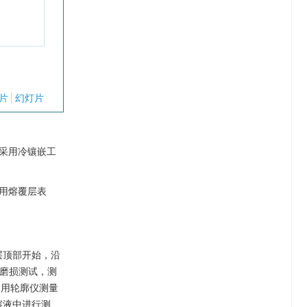
片
幻灯片
。采用冷镶嵌工
选用熔覆层表
覆层顶部开始，沿
动磨损测试，测
使用轮廓仪测量
溶液中进行测