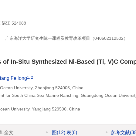
江 524088
）；广东海洋大学研究生院—课程及教育改革项目（
040502112502
）
s of In-Situ Synthesized Ni-Based (Ti, V)C Com
1, 2
iang Feilong
Ocean University, Zhanjiang 524005, China
ment for South China Sea Marine Ranching, Guangdong Ocean Universit
cean University, Yangjiang 529500, China
ML全文
图
(12)
表
(6)
参考文献
(3