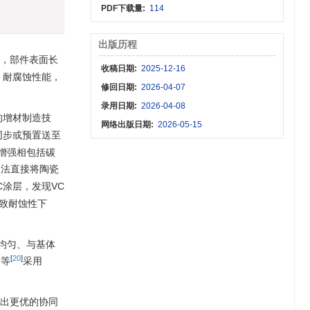
PDF下载量:
114
出版历程
，部件表面长
收稿日期:
2025-12-16
、耐腐蚀性能，
修回日期:
2026-04-07
录用日期:
2026-04-08
的增材制造技
网络出版日期:
2026-05-15
同步或预置送至
增强相包括碳
加法直接将陶瓷
VC涂层，发现VC
导致耐蚀性下
均匀、与基体
[
20
]
g等
采用
现出更优的协同