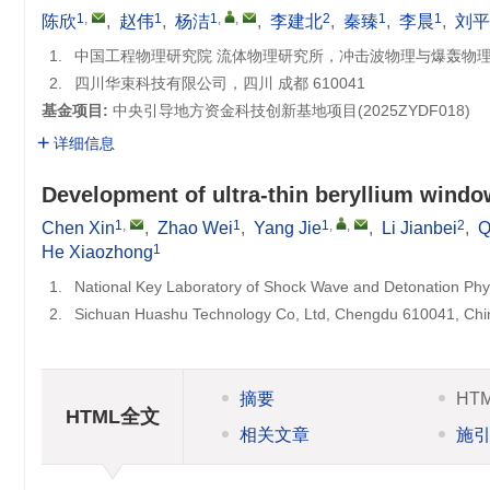
1
,
1
1
,
,
2
1
1
陈欣
,
赵伟
,
杨洁
,
李建北
,
秦臻
,
李晨
,
刘平
1.
中国工程物理研究院 流体物理研究所，冲击波物理与爆轰物理全国
2.
四川华束科技有限公司，四川 成都 610041
基金项目:
中央引导地方资金科技创新基地项目(
2025ZYDF018
)
详细信息
Development of ultra-thin beryllium windo
1
,
1
1
,
,
2
Chen Xin
,
Zhao Wei
,
Yang Jie
,
Li Jianbei
,
Q
1
He Xiaozhong
1.
National Key Laboratory of Shock Wave and Detonation Phys
2.
Sichuan Huashu Technology Co, Ltd, Chengdu 610041, Chi
摘要
HT
HTML全文
相关文章
施