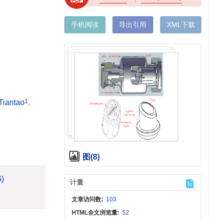
手机阅读
导出引用
XML下载
1
 Tiantao
,
图(8)
6)
计量
文章访问数:
103
HTML全文浏览量:
52