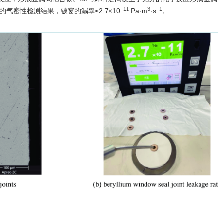
−11
3
−1
窗的气密性检测结果，铍窗的漏率≤2.7×10
Pa·m
·s
。