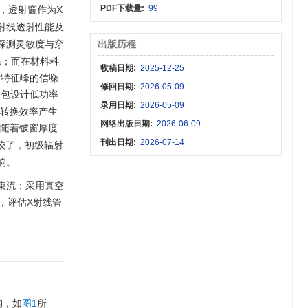
PDF下载量:
99
，透射窗作为X
X射线透射性能及
顾探测灵敏度与穿
出版历程
0%；而在材料科
收稿日期:
2025-12-25
素特征峰的信噪
修回日期:
2026-05-09
具包设计低功率
录用日期:
2026-05-09
和转换效率产生
网络出版日期:
2026-06-09
现随着铍窗厚度
刊出日期:
2026-07-14
比较了，初级辐射
响。
、束流；采用真空
，评估X射线管
构，如
图1
所