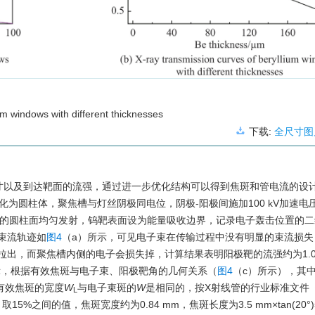
um windows with different thicknesses
下载:
全尺寸图
寸以及到达靶面的流强，通过进一步优化结构可以得到焦斑和管电流的设
简化为圆柱体，聚焦槽与灯丝阴极同电位，阴极-阳极间施加100 kV加速
灯丝的圆柱面均匀发射，钨靶表面设为能量吸收边界，记录电子轰击位置的
束流轨迹如
图4
（a）所示，可见电子束在传输过程中没有明显的束流损失
出，而聚焦槽内侧的电子会损失掉，计算结果表明阳极靶的流强约为1.02
示，根据有效焦斑与电子束、阳极靶角的几何关系（
图4
（c）所示），其
有效焦斑的宽度
W
与电子束斑的
W
是相同的，按X射线管的行业标准文件《YY
L
之间的值，焦斑宽度约为0.84 mm，焦斑长度为3.5 mm×tan(20°)=1