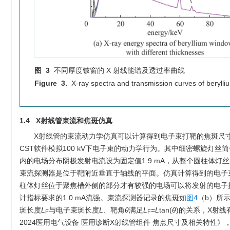
图 3
不同厚度铍窗的 X 射线能谱及透过率曲线
Figure 3.
X-ray spectra and transmission curves of berylli
1.4 X射线管束流和焦斑仿真
X射线管的束流动力学仿真可以计算得到电子束打靶的焦斑尺
CST软件模拟100 kV下电子束的动力学行为。其中细密螺旋灯丝
内的电场分布阴极发射电流设为固定值1.9 mA，从整个圆柱体
束流探测器是位于靶附近垂直于轴线的平面。仿真计算得到的电子
柱体灯丝位于聚焦槽外侧的部分才有较强的电场可以将发射的电子拉
计指标要求的1.0 mA流强。束流探测器记录的焦斑如
图4
（b）所
斑长度
L
与电子束斑长度
L
、靶角
θ
满足
L
=
L
tan(
θ
)的关系，X射线
F
F
2024医用电气设备 医用诊断X射线管组件 焦点尺寸及相关特性》，取15%