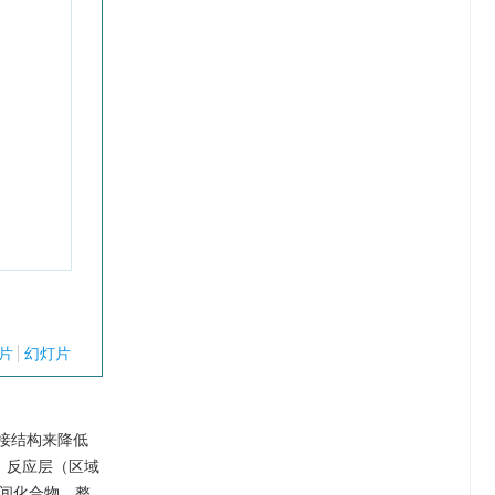
片
幻灯片
焊接结构来降低
、反应层（区域
属间化合物，整