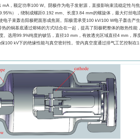
流1 mA，额定功率100 W。阴极作为电子发射源，直接影响束流稳定性与
.95%），绕制成螺距0.192 mm、长度3.84 mm的螺旋体，最大灯丝电流
子束轰击阳极靶面形成焦斑。阳极需承受100 kV/100 W电子轰击产
高导热的铜基底通过熔铸的方式结合在一起，提高了阳极靶整体的散热性能，
选用99.9%纯度的铍箔，直径10 mm，有效透光区域直径4 mm，厚度30
100 kV下的绝缘性能与真空密封性。管内真空度通过排气工艺控制在1×