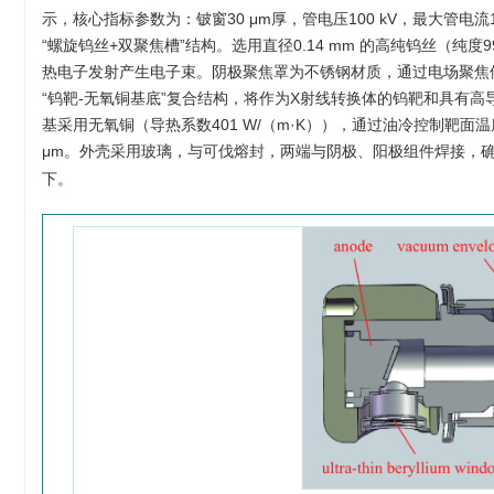
示，核心指标参数为：铍窗30 μm厚，管电压100 kV，最大管电
“螺旋钨丝+双聚焦槽”结构。选用直径0.14 mm 的高纯钨丝（纯度99
热电子发射产生电子束。阴极聚焦罩为不锈钢材质，通过电场聚焦使电
“钨靶-无氧铜基底”复合结构，将作为X射线转换体的钨靶和具有
基采用无氧铜（导热系数401 W/（m·K）），通过油冷控制靶面温度。
μm。外壳采用玻璃，与可伐熔封，两端与阴极、阳极组件焊接，确保
下。