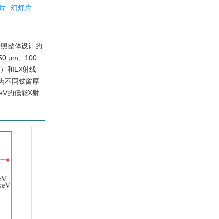
片
幻灯片
按照整体设计的
0 μm、100
eV）和LX射线
为不同铍窗厚
eV的低能X射