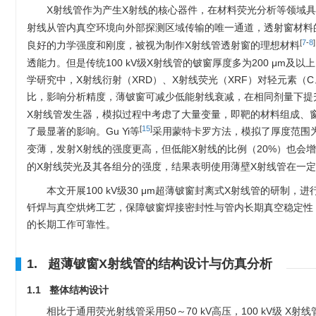
X射线管作为产生X射线的核心器件，在材料荧光分析等领域
射线从管内真空环境向外部探测区域传输的唯一通道，透射窗材料
[
7
-
8
]
良好的力学强度和刚度，被视为制作X射线管透射窗的理想材料
透能力。但是传统100 kV级X射线管的铍窗厚度多为200 μm及
学研究中，X射线衍射（XRD）、X射线荧光（XRF）对轻元素（
比，影响分析精度，薄铍窗可减少低能射线衰减，在相同剂量下提
X射线管发生器，模拟过程中考虑了大量变量，即靶的材料组成、
[
15
]
了最显著的影响。Gu Yi等
采用蒙特卡罗方法，模拟了厚度范围为5
变薄，发射X射线的强度更高，但低能X射线的比例（20%）也会增加。
的X射线荧光及其各组分的强度，结果表明使用薄壁X射线管在一
本文开展100 kV级30 μm超薄铍窗封离式X射线管的研
钎焊与真空烘烤工艺，保障铍窗焊接密封性与管内长期真空稳定性；
的长期工作可靠性。
1. 超薄铍窗X射线管的结构设计与仿真分析
1.1 整体结构设计
相比于通用荧光射线管采用50～70 kV高压，100 kV级 