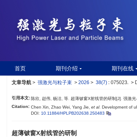
首页
期刊介绍
期刊在线
文章导航
>
强激光与粒子束
>
2026
>
38(7)
: 075023.
> 
引用本文:
陈欣, 赵伟, 杨洁, 等. 超薄铍窗X射线管的研制[J]. 强激光与粒子束
Citation:
Chen Xin, Zhao Wei, Yang Jie,
et al
. Development of ul
DOI:
10.11884/HPLPB202638.250483
超薄铍窗X射线管的研制