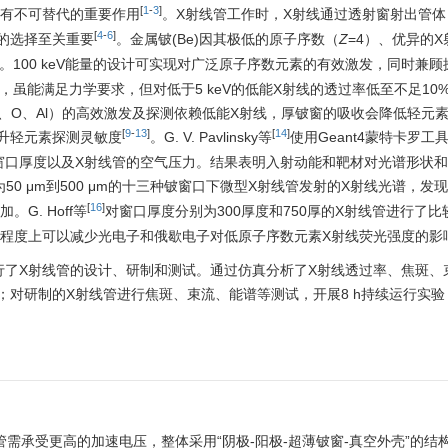
[
1
-
3
]
具有不可替代的重要作用
。X射线管工作时，X射线通过透射窗射出管体
[
4
-
6
]
的选择至关重要
。金属铍(Be)因其极低的原子序数（
Z
=4）、优异的
。100 keV能量的设计可实现对广泛原子序数元素的有效激发，同时兼
以上，虽能满足力学要求，但对低于5 keV的低能X射线的透过率低至不足1
C、O、Al）的高效激发及探测依赖低能X射线，厚铍窗的吸收会降低轻元
[
9
-
13
]
[
14
]
升轻元素探测灵敏度
。G. V. Pavlinsky等
使用Geant4蒙特卡罗工
窗口厚度以及X射线管的空气压力。结果表明入射动能和靶材对光谱形状
0 μm到500 μm的十三种铍窗口下微型X射线管发射的X射线光谱，发
[
16
]
G. Hoff等
对窗口厚度分别为300厚度和750厚的X射线管进行了
定程度上可以减少光电子和俄歇电子对低原子序数元素X射线荧光强度的影
制，进行了X射线管的设计、研制和测试。通过仿真分析了X射线透过率、焦斑
对研制的X射线管进行焦斑、束流、能谱等测试，开展8 h持续运行实验
X射线管需承受更高的加速电压，整体采用“阴极-阳极-超薄铍窗-真空外壳”的结