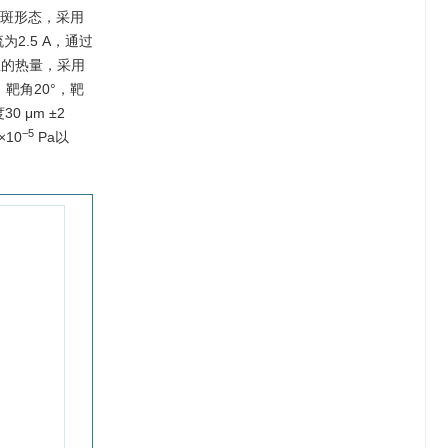
焦斑形态，采用
为2.5 A，通过
生的热量，采用
靶角20°，靶
 μm ±2
−5
10
Pa以