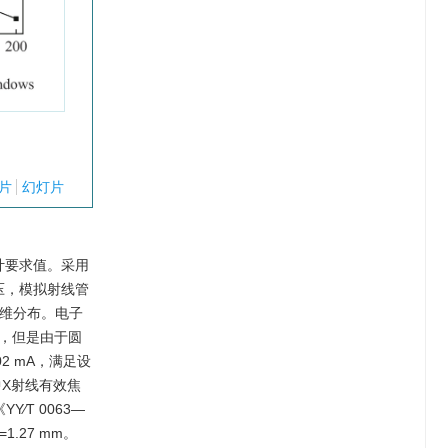
片
幻灯片
计要求值。采用
电压，模拟射线管
二维分布。电子
，但是由于圆
 mA，满足设
中X射线有效焦
∕T 0063—
.27 mm。