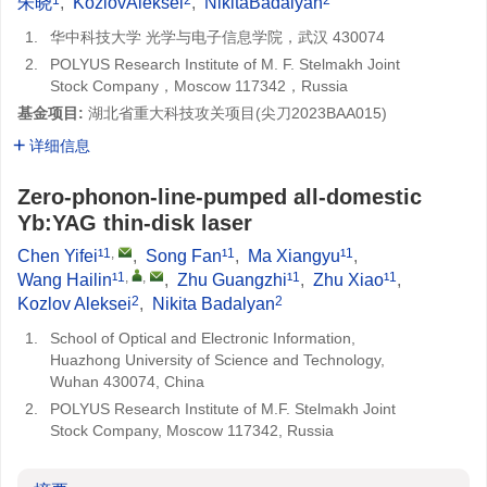
朱晓
,
KozlovAleksei
,
NikitaBadalyan
1.
华中科技大学 光学与电子信息学院，武汉 430074
2.
POLYUS Research Institute of M. F. Stelmakh Joint
Stock Company，Moscow 117342，Russia
基金项目:
湖北省重大科技攻关项目(
尖刀2023BAA015
)
详细信息
Zero-phonon-line-pumped all-domestic
Yb:YAG thin-disk laser
1
,
1
1
Chen Yifei¹
,
Song Fan¹
,
Ma Xiangyu¹
,
1
,
,
1
1
Wang Hailin¹
,
Zhu Guangzhi¹
,
Zhu Xiao¹
,
2
2
Kozlov Aleksei
,
Nikita Badalyan
1.
School of Optical and Electronic Information,
Huazhong University of Science and Technology,
Wuhan 430074, China
2.
POLYUS Research Institute of M.F. Stelmakh Joint
Stock Company, Moscow 117342, Russia