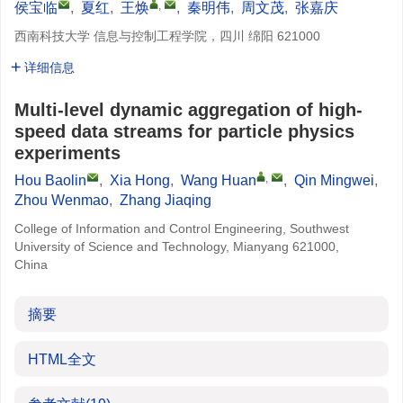
,
侯宝临
,
夏红
,
王焕
,
秦明伟
,
周文茂
,
张嘉庆
西南科技大学 信息与控制工程学院，四川 绵阳 621000
详细信息
Multi-level dynamic aggregation of high-
speed data streams for particle physics
experiments
,
Hou Baolin
,
Xia Hong
,
Wang Huan
,
Qin Mingwei
,
Zhou Wenmao
,
Zhang Jiaqing
College of Information and Control Engineering, Southwest
University of Science and Technology, Mianyang 621000,
China
摘要
HTML全文