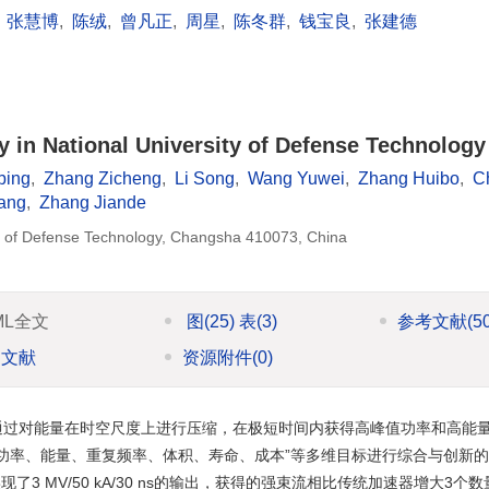
,
张慧博
,
陈绒
,
曾凡正
,
周星
,
陈冬群
,
钱宝良
,
张建德
 in National University of Defense Technology 
bing
,
Zhang Zicheng
,
Li Song
,
Wang Yuwei
,
Zhang Huibo
,
C
iang
,
Zhang Jiande
ity of Defense Technology, Changsha 410073, China
ML全文
图
(25)
表
(3)
参考文献
(5
引文献
资源附件
(0)
通过对能量在时空尺度上进行压缩，在极短时间内获得高峰值功率和高能
功率、能量、重复频率、体积、寿命、成本”等多维目标进行综合与创新的历
起来，实现了3 MV/50 kA/30 ns的输出，获得的强束流相比传统加速器增大3