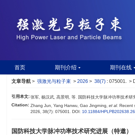
首页
期刊介绍
期刊在线
文章导航
>
强激光与粒子束
>
2026
>
38(7)
: 075001.
> 
引用本文:
张军, 杨汉武, 高景明, 等. 国防科技大学脉冲功率技术研究进展（
Citation:
Zhang Jun, Yang Hanwu, Gao Jingming,
et al
. Recent 
2026, 38(7): 075001.
DOI:
10.11884/HPLPB202638.2
国防科技大学脉冲功率技术研究进展（特邀）