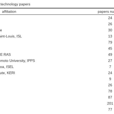
r technology papers
affiliation
papers n
24
26
/e
30
int-Louis, ISL
13
79
45
HCE RAS
49
amoto University, IPPS
27
boa, ISEL
7
tute, KERI
24
9
26
78
87
201
77