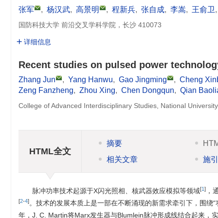
张军
,
杨汉武
,
高景明
,
程新兵
,
张自成
,
李嵩
,
王俞卫
国防科技大学 前沿交叉学科学院，长沙 410073
详细信息
Recent studies on pulsed power technology
Zhang Jun
,
Yang Hanwu
,
Gao Jingming
,
Cheng Xin
Zeng Fanzheng
,
Zhou Xing
,
Chen Dongqun
,
Qian Baol
College of Advanced Interdisciplinary Studies, National Univers
摘要
HT
HTML全文
相关文章
施
[
1
]
脉冲功率技术起源于X闪光照相、核武器效应模拟等领域
，
[
2
-
4
]
。技术的发展本质上是一部在不断涌现的新需求牵引下，围绕“
年，J. C. Martin将Marx发生器与Blumlein脉冲形成线结合