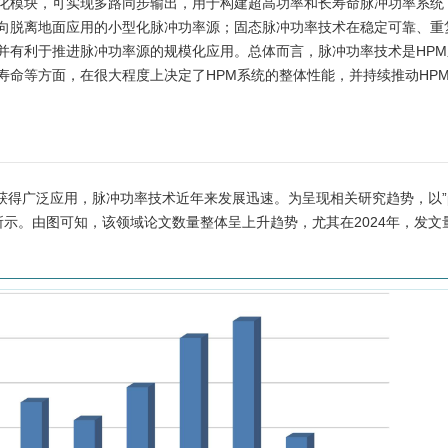
模块，可实现多路同步输出，用于构建超高功率和长寿命脉冲功率系统；
向脱离地面应用的小型化脉冲功率源；固态脉冲功率技术在稳定可靠、重
并有利于推进脉冲功率源的规模化应用。总体而言，脉冲功率技术是HPM
寿命等方面，在很大程度上决定了HPM系统的整体性能，并持续推动HP
广泛应用，脉冲功率技术近年来发展迅速。为呈现相关研究趋势，以”pulse
所示。由图可知，该领域论文数量整体呈上升趋势，尤其在2024年，发文量