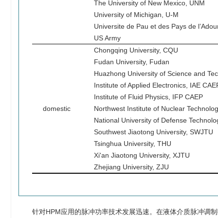
The University of New Mexico, UNM
University of Michigan, U-M
Universite de Pau et des Pays de l’Ado
US Army
Chongqing University, CQU
Fudan University, Fudan
Huazhong University of Science and Te
Institute of Applied Electronics, IAE CAE
Institute of Fluid Physics, IFP CAEP
domestic
Northwest Institute of Nuclear Technolo
National University of Defense Technol
Southwest Jiaotong University, SWJTU
Tsinghua University, THU
Xi'an Jiaotong University, XJTU
Zhejiang University, ZJU
针对HPM应用的脉冲功率技术发展迅速。在液体介质脉冲调制技术