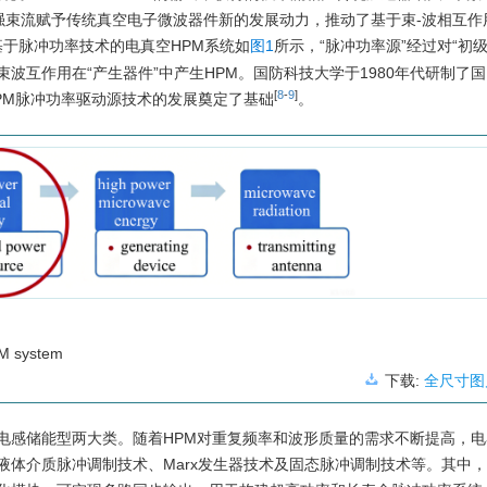
强束流赋予传统真空电子微波器件新的发展动力，推动了基于束-波相互作
基于脉冲功率技术的电真空HPM系统如
图1
所示，“脉冲功率源”经过对“初
互作用在“产生器件”中产生HPM。国防科技大学于1980年代研制了国
[
8
-
9
]
HPM脉冲功率驱动源技术的发展奠定了基础
。
PM system
下载:
全尺寸图
电感储能型两大类。随着HPM对重复频率和波形质量的需求不断提高，电
体介质脉冲调制技术、Marx发生器技术及固态脉冲调制技术等。其中