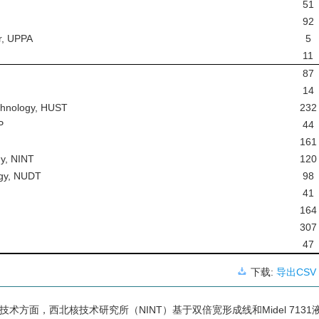
51
92
ur, UPPA
5
11
87
14
chnology, HUST
232
P
44
161
gy, NINT
120
ogy, NUDT
98
41
164
307
47
下载:
导出CSV
方面，西北核技术研究所（NINT）基于双倍宽形成线和Midel 7131