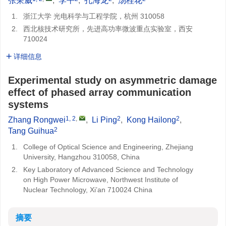
张荣威
,
李平
,
孔海龙
,
汤桂花
1.
浙江大学 光电科学与工程学院，杭州 310058
2.
西北核技术研究所，先进高功率微波重点实验室，西安
710024
详细信息
Experimental study on asymmetric damage
effect of phased array communication
systems
1, 2
,
2
2
Zhang Rongwei
,
Li Ping
,
Kong Hailong
,
2
Tang Guihua
1.
College of Optical Science and Engineering, Zhejiang
University, Hangzhou 310058, China
2.
Key Laboratory of Advanced Science and Technology
on High Power Microwave, Northwest Institute of
Nuclear Technology, Xi’an 710024 China
摘要