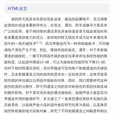
HTML全文
相控阵天线具有容易实现多波束、极低的副瓣电平、灵活调整
波束指向或波束重构等特点，在雷达、通信、医学成像等方面具有
广泛的应用。基于相控阵的通信系统具备快速改变天线波束指向和
波束覆盖形状能力的优点，使得相控阵天线技术成为近年来通信系
[
1
-
6
]
统中的一项关键技术
。高功率微波作为一种强电磁脉冲，可对敏
感电子系统产生干扰、扰乱、降级和损坏效应。通常，对于单射频
通道的接收机，一般可利用器件级的效应结果来评估系统性能的降
级程度。比如器件降级10 dB，可认为接收机性能同等下降10 dB。
但对于相控阵通信系统，高功率微波可毁伤每个射频通道的关键器
件，且各射频通道之间的损伤程度存在一定的差异性，这将导致系
统性能的评估难以沿用器件级效应结果。因此，我们需要研究这种
损伤程度的分散性，即不同通道之间的非对称损伤对系统性能造成
的额外影响。对于某些高价值的通信接收机，低噪声放大器是高功
率微波作用的敏感环节。本文建立了一套典型通信系统半实物仿真
实验系统，以低噪声放大器的器件效应研究结果为基础，以某典型
相控阵射频前端为实验对象，研究了不同射频通道之间幅度和相位