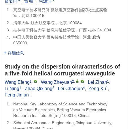
雷朝军
,
曾旭
,
冯进军
1.
真空电子技术研究所 微波电真空器件国家级重点实验
室，北京 100015
2.
清华大学 航天航空学院，北京 100084
3.
桂林电子科技大学 信息与通信学院，广西 桂林 541004
4.
中国人民警察大学 警务装备技术学院，河北 廊坊
065000
详细信息
Study on the dispersion characteristics of
a five-fold helical corrugated waveguide
1
,
2
,
,
1
Wang Efeng
,
Wang Zheyuan
,
Lei Zihan
,
1
3
4
1
Li Ning
,
Zhao Qixiang
,
Lei Chaojun
,
Zeng Xu
,
1
Feng Jinjun
1.
National Key Laboratory of Science and Technology
on Vacuum Electronics, Beijing Vacuum Electronics
Research Institute, Beijing 100015, China
2.
School of Aerospace Engineering, Tsinghua University,
Beijing 100084, China