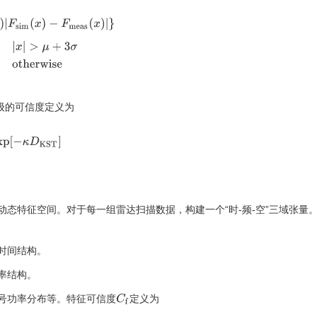
F
sim
(
x
)
−
F
meas
(
x
)
|
}
κ
(
x
)
=
{
2.3
,
|
x
|
>
μ
+
3
σ
1
,
otherwise
级的可信度定义为
xp
[
−
κ
D
K
S
T
]
态特征空间。对于每一组雷达扫描数据，构建一个“时-频-空”三域张量
时间结构。
率结构。
C
f
号功率分布等。特征可信度
定义为