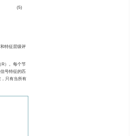
(5)
布和特征层级评
（R）。每个节
收信号特征的匹
建，只有当所有