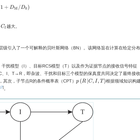
(
1
+
D
M
/
D
0
)
C
f
，
越大。
层级引入了一个可解释的贝叶斯网络（BN）。该网络旨在计算在给定分
、干扰模型（I）、目标RCS模型（T）以及作为证据节点的接收信号特征
构为C、I、T→R，即杂波、干扰和目标三个模型的保真度共同决定了最终接
p
(
R
|
C
,
I
,
T
)
其次，子节点R的条件概率表（CPT）
根据领域知识构
17
]
。