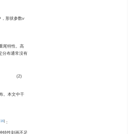
中，形状参数
v
重尾特性。高
定分布通常没有
(2)
分布。本文中干
-
16
]
：
冲特性刻画不足