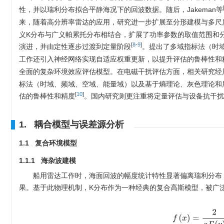
性，并以瑞利分布拟合平静海况下的回波数据。随后，Jakeman等
来，随着高分辨率雷达的应用，研究进一步扩展至分形建模与多尺
义K分布与广义帕累托分布相结合，扩展了功率参数的取值范围和
[
8
-
9
]
演进，并由定性逐步过渡到定量阶段
。提出了多域指标法（时
工作还引入神经网络实现自适应权重更新，以提升评估的鲁棒性和
全面的复杂环境效应评估模型。在电磁干扰评估方面，相关研究经
标法（时域、频域、空域、能量域）以及基于熵理论、灰色理论和
[
10
]
估的鲁棒性和精度
。国内研究则更注重将定量评估与设备抗干扰
1. 耦合模型与误差源分析
1.1 复合环境模型
1.1.1 海杂波建模
船用雷达工作时，海面回波的幅度统计特性显著偏离瑞利分布
果。基于此物理机制，K分布作为一种经典的复合高斯模型，被广
f
(
x
)
=
2
a
Γ
(
v