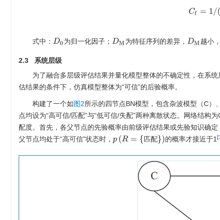
C
f
=
1
/
式中：
为归一化因子；
为特征序列的差异，
越小
D
0
D
M
D
M
2.3 系统层级
为了融合多层级评估结果并量化模型整体的不确定性，在系统
估结果的条件下，仿真模型整体为“可信”的后验概率。
构建了一个如
图2
所示的四节点BN模型，包含杂波模型（C）
点均设为“高可信/匹配”与“低可信/失配”两种离散状态。网络结
配度。首先，各父节点的先验概率由前级评估结果或先验知识确定，
[
p
(
R
=
{
匹
配
}
)
父节点均处于“高可信”状态时，
的概率才接近于1
匹
配