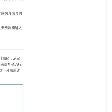
导致仿真信号的
过天线副瓣进入
计层级，从宏
复杂信号动态行
这一分层递进