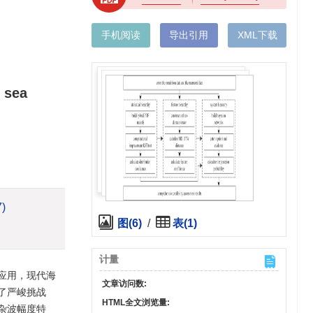
手机阅读
导出引用
XML下载
 sea
7)
图(6)
/
表(1)
计量
应用，现代海
文章访问数:
了严峻挑战
HTML全文浏览量:
杂波幅度特