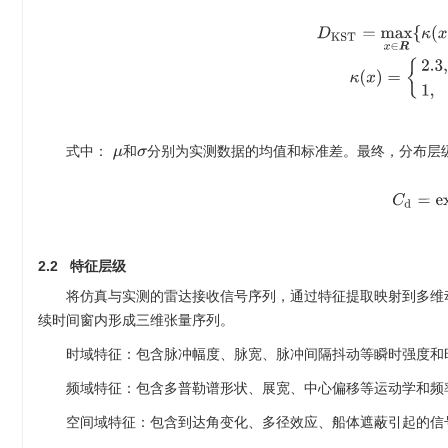
D
KST
=
max
x
∈
R
{
κ
(
x
)
|
式中：
和
分别为实测数据的均值和标准差。最终，分布层
μ
σ
C
d
=
e
2.2 特征层级
将仿真与实测的雷达接收信号序列，通过特征提取映射到多维动
续时间窗内形成三维张量序列。
时域特征：包含脉冲幅度、脉宽、脉冲间隔抖动等瞬时强度和
频域特征：包含多普勒谱形状、展宽、中心偏移等运动学和频
空间域特征：包含到达角变化、多径效应、船体遮蔽引起的信