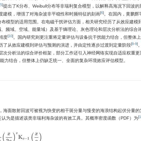
[
5
]
提出了K分布、Weibull分布等非瑞利复合模型，以解释高海况下回波
[
6
]
度建模，增强了对海杂波非平稳性和时频特征的刻画
。在国内，黄鹏辉
分布模型的适用范围。在电磁干扰评估方面，相关研究经历了从效应建模
域、频域、空域、能量域）及基于熵理论、灰色理论和层次分析法的综合
[
10
]
精度
。国内研究则更注重将定量评估与设备抗干扰能力结合，但整体上
[
8
-
9
]
历了从效应建模到评估与预测的演进，并由定性逐步过渡到定量阶段
层次分析法的综合评价框架，部分工作还引入神经网络实现自适应权重更
能力结合，但整体上仍缺乏统一、全面的复杂环境效应评估模型。
，海面散射回波可被视为快变的相干斑分量与慢变的海浪结构起伏分量的
[
1
泛认为是描述该类非瑞利海杂波的有效工具。其概率密度函数（PDF）为
)
(
x
2
a
)
v
K
v
−
1
(
x
a
)