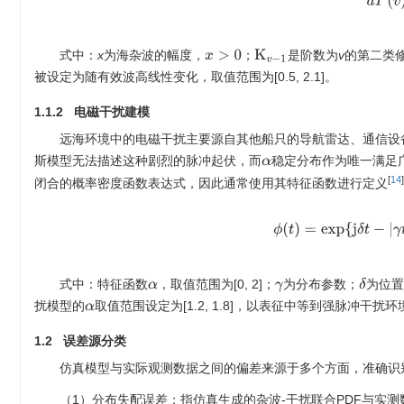
式中：
x
为海杂波的幅度，
；
是阶数为
v
的第二类
K
v
−
1
x
>
0
被设定为随有效波高线性变化，取值范围为[0.5, 2.1]。
1.1.2 电磁干扰建模
远海环境中的电磁干扰主要源自其他船只的导航雷达、通信设
斯模型无法描述这种剧烈的脉冲起伏，而
稳定分布作为唯一满足
α
[
14
]
闭合的概率密度函数表达式，因此通常使用其特征函数进行定义
ϕ
(
t
)
=
exp
{
j
δ
t
−
|
γ
δ
式中：特征函数
，取值范围为[0, 2]；
为分布参数；
为位
α
γ
扰模型的
取值范围设定为[1.2, 1.8]，以表征中等到强脉冲干扰环
α
1.2 误差源分类
仿真模型与实际观测数据之间的偏差来源于多个方面，准确识
（1）分布失配误差：指仿真生成的杂波-干扰联合PDF与实