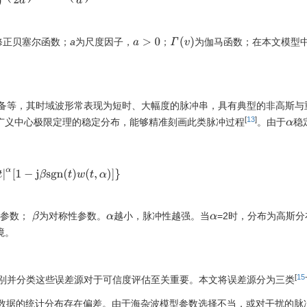
Γ
(
v
)
修正贝塞尔函数；
a
为尺度因子，
；
为伽马函数；在本文模型
a
>
0
备等，其时域波形常表现为短时、大幅度的脉冲串，具有典型的非高斯与
[
13
]
广义中心极限定理的稳定分布，能够精准刻画此类脉冲过程
。由于
稳
α
t
|
α
[
1
−
j
β
s
g
n
(
t
)
w
(
t
,
α
)
]
}
β
置参数；
为对称性参数。
越小，脉冲性越强。当
=2时，分布为高斯
α
α
境。
[
15
别并分类这些误差源对于可信度评估至关重要。本文将误差源分为三类
测数据的统计分布存在偏差。由于海杂波模型参数选择不当，或对干扰的脉