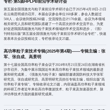
专栏·第5届HPLPB前沿学术研讨会
第五届全国强激光与粒子束前沿学术研讨会已于2025年4月18日-21日
在云南昆明成功召开。本届会议参会单位160多家，参会人数超过
500人，会议收到投稿260篇，交流报告总计170余篇。会议为本领域
相关研究人员和研究团队搭建了一个高层次的学术交流平台。为更
好促进我国高能激光与粒子束技术领域的学术交流和进步，《强》
刊特别出版“第五届全国强激光与粒子束前沿学术研讨会专栏”，快速
发表本次会议投稿论文，专栏收录论文25篇。
高功率粒子束技术专辑(2025年第4期)——专辑主编：张
军、张自成、高景明
第十七届全国高功率粒子束会议于2024年8月21日至24日在湖南省长
沙市召开。为集中展示我国近年来高功率粒子束技术领域的最新进
展和研究成果，《强激光与粒子束》编辑部邀请国防科技大学张军
研究员、张自成研究员、高景明研究员担任专辑主编，组织出版“高
功率粒子束专辑”。专辑收录论文25篇，内容涵盖高功率粒子束领域
的科研工作者近年来在
高功率微波技术
、
粒子束及加速器技术
、
脉
冲功率技术
方面的最新研究成果。