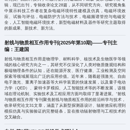
辑，现已出刊，专辑收录论文28篇，从不同研究方向、研究视角集
中展示科技工作者在复杂电磁环境特性建模及仿真，电磁环境效
应、试验与评估，电磁防护方法与技术，电磁频谱管控与电磁安
全，人工智能电磁环境技术，新型电磁材料及器件等研究主题取得
的新成果、新技术、新方法。
射线与物质相互作用专刊(2025年第10期)——专刊主
编：王建国
射线与物质相互作用是物理学、材料科学、核技术及生物医学等领
域的核心研究方向之一，其研究不仅深化了人类对物质微观结构和
极端物理条件的认知，还在能源开发、医疗健康、工业检测及空间
探索等领域展现出广泛的应用价值。近年来，随着超强激光、自由
电子激光、重离子加速器等大科学装置的快速发展，以及量子电动
力学（QED）、蒙特卡罗模拟、人工智能技术等的不断发展，该领
域在理论机制、实验技术及工程应用方面均取得了显著进展。“射线
与物质相互作用”专刊聚焦射线与物质相互作用的前沿科学与技术，
收录研究论文31文章，涵盖了从新型探测器设计、辐射效应机理到
模拟仿真与实验验证的完整链条，旨在推动辐射物理与工程技术的
交叉融合。