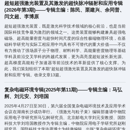
超短超强激光装置及其激发的超快脉冲辐射和应用专辑
(2026年第3期)——专辑主编：陈民、栗建兴、余同普、
闫文超、李博原
超短超强激光装置，既是激光科学技术领域的核心前沿，也是当前
国际科技竞争最为激烈的领域之一。这类装置能够构建兼具超强电
磁场、超高能量密度与超快时间尺度的综合性极端物理环境，在基
础科学研究与实际工程应用中均具有不可替代的重大价值——不仅
有力推动了强场原子分子物理、材料科学、高能量密度物理等基础
学科及前沿交叉学科的跨越式发展，更为高亮度超短波长新光源、
超高梯度高能粒子加速器等前沿技术的革新提供了核心支撑。为
此，我们策划组织了本期“超短超强激光装置及其激发的超快脉冲辐
射和应用”专辑。收录文章13篇。
复杂电磁环境专辑(2025年第11期)——专辑主编：马弘
舸、刘元安、刘培国
2025年4月27日至30日，第六届全国复杂电磁环境技术及应用学术
会议在湖南长沙成功举行。《强激光与粒子束》编辑部邀请中物院
应用电子学研究所马弘舸研究员、北京邮电大学刘元安教授、国防
科技大学刘培国教授作为专辑主编，中物院应用电子学研究所赵刚
研究员、国防科技大学许愿博士为特邀编辑，出版“复杂电磁环境”专