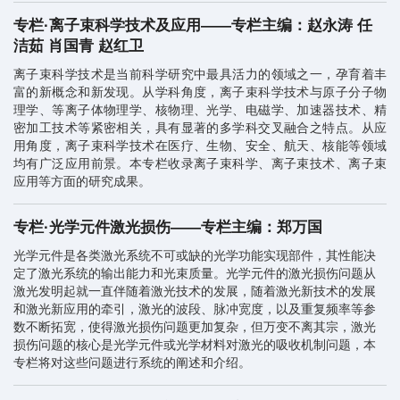
专栏·离子束科学技术及应用——专栏主编：赵永涛 任
洁茹 肖国青 赵红卫
离子束科学技术是当前科学研究中最具活力的领域之一，孕育着丰
富的新概念和新发现。从学科角度，离子束科学技术与原子分子物
理学、等离子体物理学、核物理、光学、电磁学、加速器技术、精
密加工技术等紧密相关，具有显著的多学科交叉融合之特点。从应
用角度，离子束科学技术在医疗、生物、安全、航天、核能等领域
均有广泛应用前景。本专栏收录离子束科学、离子束技术、离子束
应用等方面的研究成果。
专栏·光学元件激光损伤——专栏主编：郑万国
光学元件是各类激光系统不可或缺的光学功能实现部件，其性能决
定了激光系统的输出能力和光束质量。光学元件的激光损伤问题从
激光发明起就一直伴随着激光技术的发展，随着激光新技术的发展
和激光新应用的牵引，激光的波段、脉冲宽度，以及重复频率等参
数不断拓宽，使得激光损伤问题更加复杂，但万变不离其宗，激光
损伤问题的核心是光学元件或光学材料对激光的吸收机制问题，本
专栏将对这些问题进行系统的阐述和介绍。