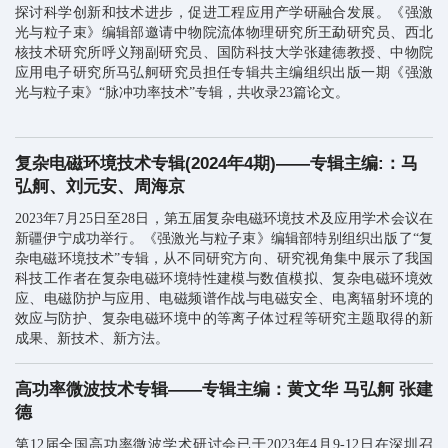
探讨科学创新和技术进步，促进工程应用产学研融合发展。《强激
光与粒子束》编辑部邀请中物院流体物理研究所王勐研究员、西北
核技术研究所呼义翔副研究员、国防科技大学张建德教授、中物院
应用电子研究所马弘舸研究员担任专辑共主编组织出版一期《强激
光与粒子束》“脉冲功率技术”专辑，共收录23篇论文
。
复杂电磁环境技术专辑(2024年4期)——专辑主编:：马
弘舸、刘元安、周海京
2023年7月25日至28日，第五届复杂电磁环境技术及应用学术会议在
新疆伊宁成功举行。
《强激光与粒子束》编辑部特别组织出版了“复
杂电磁环境技术”专辑，
从不同研究方向、研究视角集中展示了我国
科技工作者在复杂电磁环境特性建模与数值模拟、复杂电磁环境效
应、电磁防护与应用、电磁频谱作战与电磁安全、电离辐射环境的
效应与防护、复杂电磁环境中的等离子体过程等研究主题取得的新
成果、新技术、新方法。
高功率微波技术专辑——专辑主编：黄文华 马弘舸 张建
德
第12届全国高功率微波学术研讨会已于2023年4月9-12日在深圳召