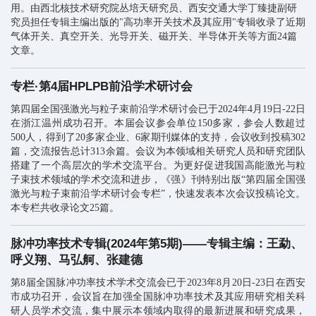
用。
由
西北核技术研究院丛培天研究员、西安交通大学丁臻捷副研
究员担任专辑主编出版的"
高功率开关技术及其应用"专辑收录了近期
气体开关、真空开关、光导开关、磁开关、半导体开关等方面24篇
文章。
专栏·第4届HPLPB前沿学术研讨会
第四届全国强激光与粒子束前沿学术研讨会已于2024年4月19日-22日
在浙江温州成功召开。本届会议参会单位150多家，参会人数超过
500人，得到了20多家企业、6家期刊媒体的支持，会议收到投稿302
篇，交流报告总计313余篇。会议为本领域相关研究人员和研究团队
搭建了一个高层次的学术交流平台。
为更好促进我国高能激光与粒
子束技术领域的学术交流和进
步，《强》刊特别出版“第四届全国强
激光与粒子束前沿学术研讨会专栏”，快速发表本次会议投稿论文。
本专栏共收录论文25篇。
脉冲功率技术专辑(2024年第5期)——专辑主编：王勐、
呼义翔、马弘舸、张建德
第8届全国脉冲功率技术学术交流会已于2023年8月20日-23日在西安
市成功召开，会议旨在加强全国脉冲功率技术及其应用研究相关科
研人员学术交流，集中展示本领域内取得的最新进展和研究成果，