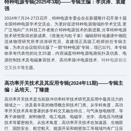
特种电源专辑(2025年3期)——专辑主编：李洪涛、袁建
强
2024年7月24-27日召开，特种电源专委会在在新疆喀什召开第十届
全国特种电源学术交流会。为更好促进特种电源领域的学术交流,更
广泛地向广大科技工作者推介特种电源技术的新进展,分享特种电源
技术研究取得的新成果,《强激光与粒子束》编辑部特地邀请中物院
流体物理研究所李洪涛研究员、袁建强正高级工程师担任专辑主
编，为本次会议组织出版了一期“特种电源”专辑，现已出刊。本专辑
收录有代表性的论文25篇，内容涵盖特种电源电路拓扑及仿真、电
源控制技术及电磁兼容技术、高功率脉冲电源技术、
特种电源前沿
交叉技术
等主题。
高功率开关技术及其应用专辑(2024年11期)——专辑主
编：丛培天、丁臻捷
高功率开关技术是当前脉冲功率科学技术研究及应用中最具活力的
领域之一，涉及着丰富的物理概念和技术门类。从学科角度，高功
率开关技术具有显著的多学科交叉融合特点，与气体放电物理、等
离子体物理、材料物理、电工电路、电磁学、光学、高电压与绝缘
技术等紧密相关。从技术角度，高功率开关技术在加速器、生物医
疗、国防安全、航空航天、能源开采和精密加工等领域均有广泛应