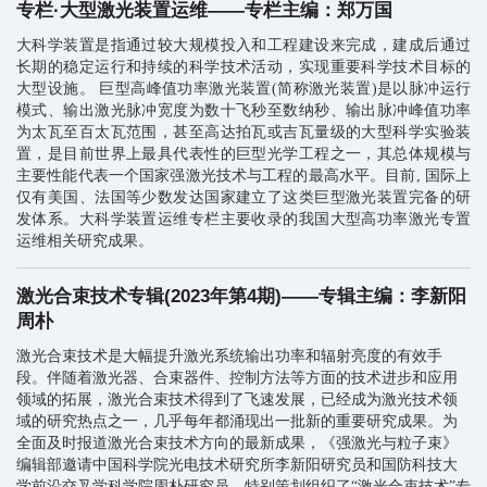
专栏·大型激光装置运维——专栏主编：郑万国
大科学装置是指通过较大规模投入和工程建设来完成，建成后通过
长期的稳定运行和持续的科学技术活动，实现重要科学技术目标的
大型设施。 巨型高峰值功率激光装置(简称激光装置)是以脉冲运行
模式、输出激光脉冲宽度为数十飞秒至数纳秒、输出脉冲峰值功率
为太瓦至百太瓦范围，甚至高达拍瓦或吉瓦量级的大型科学实验装
置，是目前世界上最具代表性的巨型光学工程之一，其总体规模与
主要性能代表一个国家强激光技术与工程的最高水平。目前, 国际上
仅有美国、法国等少数发达国家建立了这类巨型激光装置完备的研
发体系。大科学装置运维专栏主要收录的我国大型高功率激光专置
运维相关研究成果。
激光合束技术专辑(2023年第4期)——专辑主编：李新阳
周朴
激光合束技术是大幅提升激光系统输出功率和辐射亮度的有效手
段。伴随着激光器、合束器件、控制方法等方面的技术进步和应用
领域的拓展，激光合束技术得到了飞速发展，已经成为激光技术领
域的研究热点之一，几乎每年都涌现出一批新的重要研究成果。为
全面及时报道激光合束技术方向的最新成果，《强激光与粒子束》
编辑部邀请中国科学院光电技术研究所李新阳研究员和国防科技大
学前沿交叉学科学院周朴研究员，特别策划组织了“激光合束技术”专